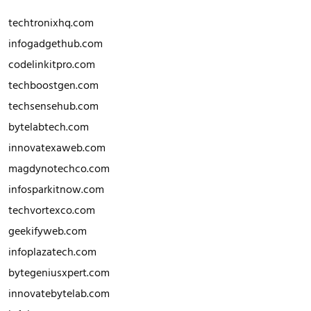
techtronixhq.com
infogadgethub.com
codelinkitpro.com
techboostgen.com
techsensehub.com
bytelabtech.com
innovatexaweb.com
magdynotechco.com
infosparkitnow.com
techvortexco.com
geekifyweb.com
infoplazatech.com
bytegeniusxpert.com
innovatebytelab.com