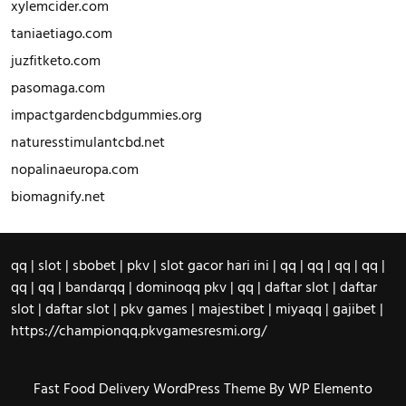
xylemcider.com
taniaetiago.com
juzfitketo.com
pasomaga.com
impactgardencbdgummies.org
naturesstimulantcbd.net
nopalinaeuropa.com
biomagnify.net
qq
|
slot
|
sbobet
|
pkv
|
slot gacor hari ini
|
qq
|
qq
|
qq
|
qq
|
qq
|
qq
|
bandarqq
|
dominoqq pkv
|
qq
|
daftar slot
|
daftar
slot
|
daftar slot
|
pkv games
|
majestibet
|
miyaqq
|
gajibet
|
https://championqq.pkvgamesresmi.org/
Fast Food Delivery WordPress Theme
By WP Elemento