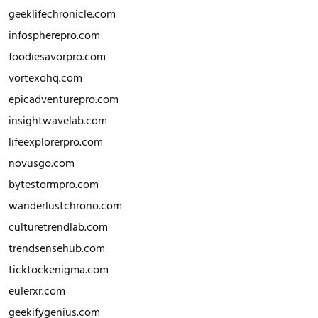
geeklifechronicle.com
infospherepro.com
foodiesavorpro.com
vortexohq.com
epicadventurepro.com
insightwavelab.com
lifeexplorerpro.com
novusgo.com
bytestormpro.com
wanderlustchrono.com
culturetrendlab.com
trendsensehub.com
ticktockenigma.com
eulerxr.com
geekifygenius.com