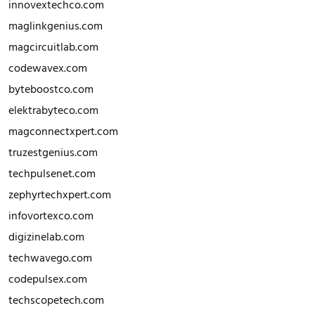
innovextechco.com
maglinkgenius.com
magcircuitlab.com
codewavex.com
byteboostco.com
elektrabyteco.com
magconnectxpert.com
truzestgenius.com
techpulsenet.com
zephyrtechxpert.com
infovortexco.com
digizinelab.com
techwavego.com
codepulsex.com
techscopetech.com