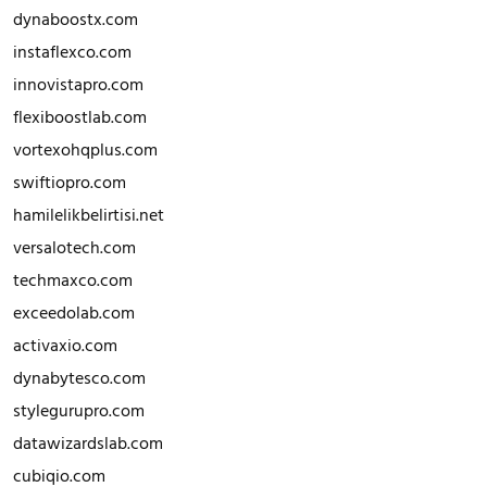
dynaboostx.com
instaflexco.com
innovistapro.com
flexiboostlab.com
vortexohqplus.com
swiftiopro.com
hamilelikbelirtisi.net
versalotech.com
techmaxco.com
exceedolab.com
activaxio.com
dynabytesco.com
stylegurupro.com
datawizardslab.com
cubiqio.com