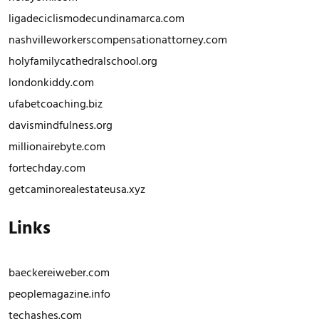
ligadeciclismodecundinamarca.com
nashvilleworkerscompensationattorney.com
holyfamilycathedralschool.org
londonkiddy.com
ufabetcoaching.biz
davismindfulness.org
millionairebyte.com
fortechday.com
getcaminorealestateusa.xyz
Links
baeckereiweber.com
peoplemagazine.info
techashes.com