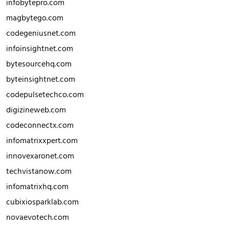
infobytepro.com
magbytego.com
codegeniusnet.com
infoinsightnet.com
bytesourcehq.com
byteinsightnet.com
codepulsetechco.com
digizineweb.com
codeconnectx.com
infomatrixxpert.com
innovexaronet.com
techvistanow.com
infomatrixhq.com
cubixiosparklab.com
novaevotech.com