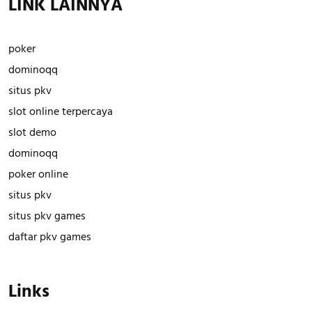
LINK LAINNYA
poker
dominoqq
situs pkv
slot online terpercaya
slot demo
dominoqq
poker online
situs pkv
situs pkv games
daftar pkv games
Links