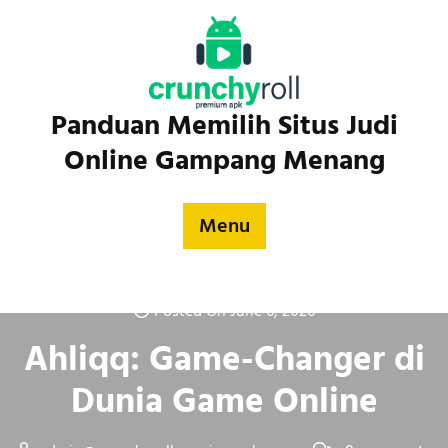
Skip
to
content
Panduan Memilih Situs Judi
Online Gampang Menang
Menu
Posted On June 6, 2026
Ahliqq: Game-Changer di
Dunia Game Online