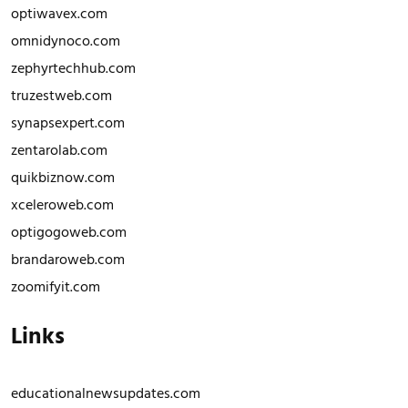
optiwavex.com
omnidynoco.com
zephyrtechhub.com
truzestweb.com
synapsexpert.com
zentarolab.com
quikbiznow.com
xceleroweb.com
optigogoweb.com
brandaroweb.com
zoomifyit.com
Links
educationalnewsupdates.com