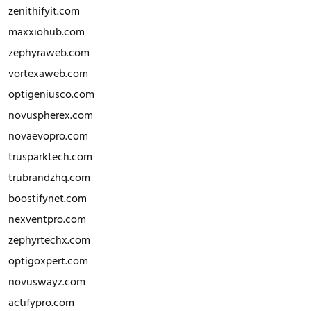
zenithifyit.com
maxxiohub.com
zephyraweb.com
vortexaweb.com
optigeniusco.com
novuspherex.com
novaevopro.com
trusparktech.com
trubrandzhq.com
boostifynet.com
nexventpro.com
zephyrtechx.com
optigoxpert.com
novuswayz.com
actifypro.com