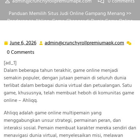
admin@crunchyrollpremiumapk.com
0 comments
Panduan Memilih Situs Judi Online Gampang Menang
>>
Bandarqq
>> Ahliqq: Game-Changer di Dunia Game Online
June 6, 2026
admin@crunchyrollpremiumapk.com
June
admin@
6,
0 Comments
2026
[ad_1]
Dalam beberapa tahun terakhir, game online menjadi
semakin populer, dengan jutaan pemain di seluruh dunia
terlibat dalam berbagai dunia virtual dan petualangan. Satu
game, khususnya, telah membuat heboh di komunitas game
online – Ahliqq.
Ahliqq adalah game online multipemain yang
menggabungkan unsur strategi, permainan peran, dan
interaksi sosial. Pemain membuat karakter mereka sendiri dan
menavigasi dunia virtual, menyelesaikan misi, melawan