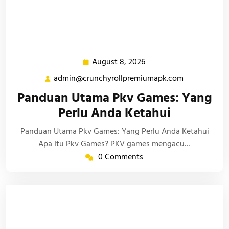
August 8, 2026
August
8,
admin@crunchyrollpremiumapk.com
admin@crun
2026
Panduan Utama Pkv Games: Yang
Perlu Anda Ketahui
Panduan Utama Pkv Games: Yang Perlu Anda Ketahui
Apa Itu Pkv Games? PKV games mengacu…
0 Comments