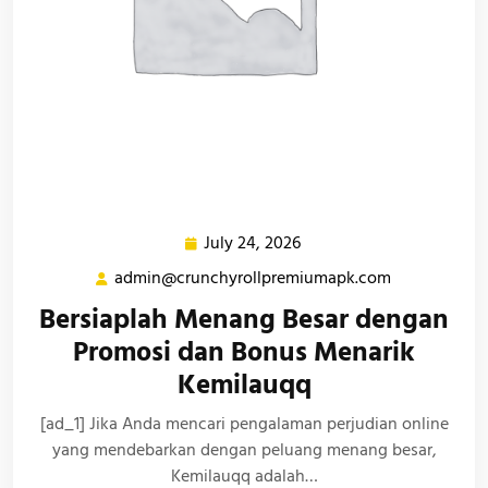
July 24, 2026
July
24,
admin@crunchyrollpremiumapk.com
admin@crun
2026
Bersiaplah Menang Besar dengan
Promosi dan Bonus Menarik
Kemilauqq
[ad_1] Jika Anda mencari pengalaman perjudian online
yang mendebarkan dengan peluang menang besar,
Kemilauqq adalah…