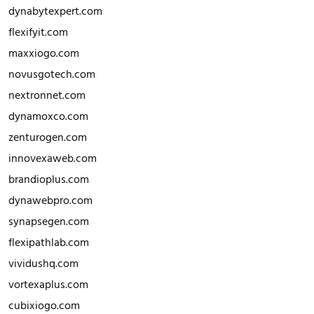
dynabytexpert.com
flexifyit.com
maxxiogo.com
novusgotech.com
nextronnet.com
dynamoxco.com
zenturogen.com
innovexaweb.com
brandioplus.com
dynawebpro.com
synapsegen.com
flexipathlab.com
vividushq.com
vortexaplus.com
cubixiogo.com