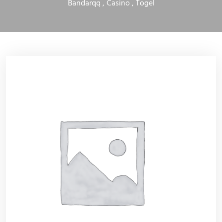
Bandarqq
,
Casino
,
Togel