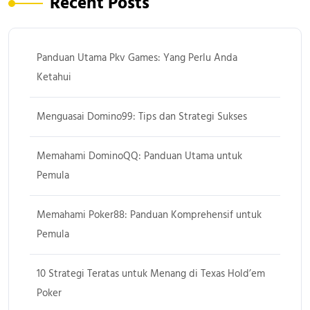
Recent Posts
Panduan Utama Pkv Games: Yang Perlu Anda
Ketahui
Menguasai Domino99: Tips dan Strategi Sukses
Memahami DominoQQ: Panduan Utama untuk
Pemula
Memahami Poker88: Panduan Komprehensif untuk
Pemula
10 Strategi Teratas untuk Menang di Texas Hold’em
Poker