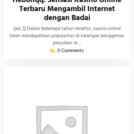
2026
Terbaru Mengambil Internet
dengan Badai
[ad_1] Dalam beberapa tahun terakhir, kasino online
telah mendapatkan popularitas di kalangan penggemar
perjudian di…
0 Comments