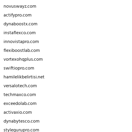
novuswayz.com
actifypro.com
dynaboostx.com
instaflexco.com
innovistapro.com
flexiboostlab.com
vortexohqplus.com
swiftiopro.com
hamilelikbelirtisi.net
versalotech.com
techmaxco.com
exceedolab.com
activaxio.com
dynabytesco.com
stylegurupro.com