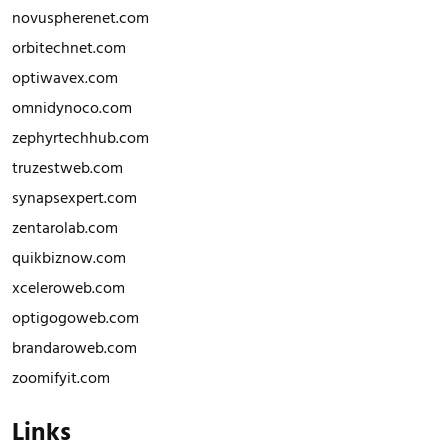
novuspherenet.com
orbitechnet.com
optiwavex.com
omnidynoco.com
zephyrtechhub.com
truzestweb.com
synapsexpert.com
zentarolab.com
quikbiznow.com
xceleroweb.com
optigogoweb.com
brandaroweb.com
zoomifyit.com
Links