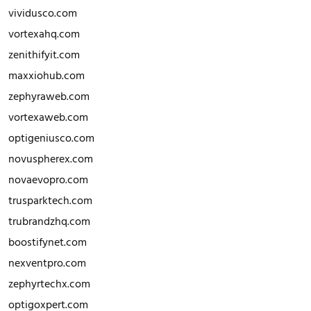
vividusco.com
vortexahq.com
zenithifyit.com
maxxiohub.com
zephyraweb.com
vortexaweb.com
optigeniusco.com
novuspherex.com
novaevopro.com
trusparktech.com
trubrandzhq.com
boostifynet.com
nexventpro.com
zephyrtechx.com
optigoxpert.com