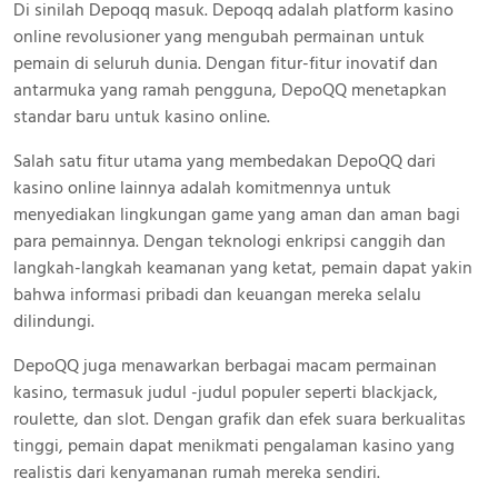
Di sinilah Depoqq masuk. Depoqq adalah platform kasino
online revolusioner yang mengubah permainan untuk
pemain di seluruh dunia. Dengan fitur-fitur inovatif dan
antarmuka yang ramah pengguna, DepoQQ menetapkan
standar baru untuk kasino online.
Salah satu fitur utama yang membedakan DepoQQ dari
kasino online lainnya adalah komitmennya untuk
menyediakan lingkungan game yang aman dan aman bagi
para pemainnya. Dengan teknologi enkripsi canggih dan
langkah-langkah keamanan yang ketat, pemain dapat yakin
bahwa informasi pribadi dan keuangan mereka selalu
dilindungi.
DepoQQ juga menawarkan berbagai macam permainan
kasino, termasuk judul -judul populer seperti blackjack,
roulette, dan slot. Dengan grafik dan efek suara berkualitas
tinggi, pemain dapat menikmati pengalaman kasino yang
realistis dari kenyamanan rumah mereka sendiri.