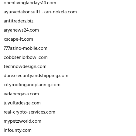
openlivinglabdays14.com
ayurvedakonsultti-kari-nokela.com
antitraders.biz
aryanews24.com
xscape-it.com
777azino-mobile.com
cobbseniorbowl.com
technowdesign.com
durexsecurityandshipping.com
cityroofingandplannig.com
ivdabergasa.com
juyultadesga.com
real-crypto-services.com
mypetzworld.com
infounty.com