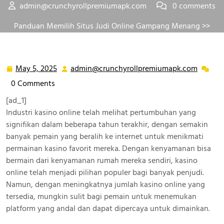
admin@crunchyrollpremiumapk.com
0 comments
Panduan Memilih Situs Judi Online Gampang Menang
>>
Bandarqq
,
Casino
,
Slot
>> Bagaimana Depoqq merevolusi
industri kasino online
May 5, 2025
admin@crunchyrollpremiumapk.com
May
admin@
5,
0 Comments
2025
[ad_1]
Industri kasino online telah melihat pertumbuhan yang
signifikan dalam beberapa tahun terakhir, dengan semakin
banyak pemain yang beralih ke internet untuk menikmati
permainan kasino favorit mereka. Dengan kenyamanan bisa
bermain dari kenyamanan rumah mereka sendiri, kasino
online telah menjadi pilihan populer bagi banyak penjudi.
Namun, dengan meningkatnya jumlah kasino online yang
tersedia, mungkin sulit bagi pemain untuk menemukan
platform yang andal dan dapat dipercaya untuk dimainkan.