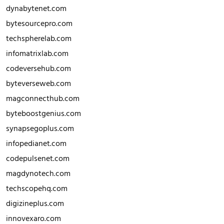
dynabytenet.com
bytesourcepro.com
techspherelab.com
infomatrixlab.com
codeversehub.com
byteverseweb.com
magconnecthub.com
byteboostgenius.com
synapsegoplus.com
infopedianet.com
codepulsenet.com
magdynotech.com
techscopehq.com
digizineplus.com
innovexaro.com