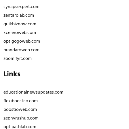
synapsexpert.com
zentarolab.com
quikbiznow.com
xceleroweb.com
optigogoweb.com
brandaroweb.com
zoomifyit.com
Links
educationalnewsupdates.com
flexiboostco.com
boostioweb.com
zephyrushub.com
optipathlab.com