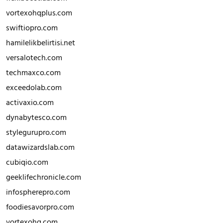
vortexohqplus.com
swiftiopro.com
hamilelikbelirtisi.net
versalotech.com
techmaxco.com
exceedolab.com
activaxio.com
dynabytesco.com
stylegurupro.com
datawizardslab.com
cubiqio.com
geeklifechronicle.com
infospherepro.com
foodiesavorpro.com
vortexohq.com