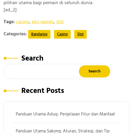
pilihan utama bagi pemain di seluruh dunia.
[ad_2]
Tags:
casino
,
pkv games
,
slot
Categories:
Bandarqq
Casino
Slot
Search
Search
Recent Posts
Panduan Utama Aduq: Penjelasan Fitur dan Manfaat
Panduan Utama Sakong: Aturan, Strategi, dan Tip