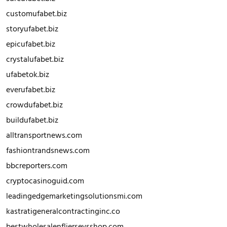
customufabet.biz
storyufabet.biz
epicufabet.biz
crystalufabet.biz
ufabetok.biz
everufabet.biz
crowdufabet.biz
buildufabet.biz
alltransportnews.com
fashiontrandsnews.com
bbcreporters.com
cryptocasinoguid.com
leadingedgemarketingsolutionsmi.com
kastratigeneralcontractinginc.co
bestwholesalenfljerseysshop.com