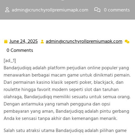
admin@crunchyrollpremiumapk.com
0 comments
Panduan Memilih Situs Judi Online Gampang Menang
>>
Bandarqq
,
Slot
>> Bandarjudiqq: Gerbang Anda menuju
sensasi tanpa akhir dan kemenangan menarik
June 24, 2025
admin@crunchyrollpremiumapk.com
June
admin
24,
0 Comments
2025
[ad_1]
Bandarjudiqq adalah platform perjudian online populer yang
menawarkan berbagai macam game untuk dinikmati pemain.
Dari permainan kasino klasik seperti poker, blackjack, dan
roulette hingga favorit modern seperti slot dan taruhan
olahraga, Bandarjudiqq memiliki sesuatu untuk semua orang.
Dengan antarmuka yang ramah pengguna dan opsi
pembayaran yang aman, Bandarjudiqq adalah pintu gerbang
Anda ke sensasi tanpa akhir dan kemenangan menarik.
Salah satu atraksi utama Bandarjudiqq adalah pilihan game