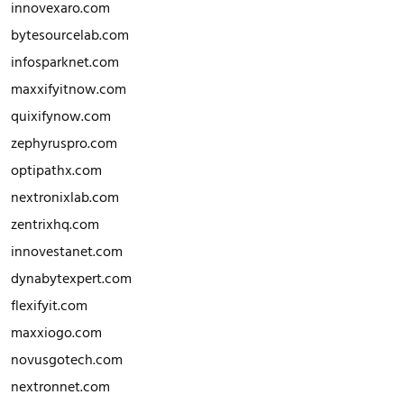
innovexaro.com
bytesourcelab.com
infosparknet.com
maxxifyitnow.com
quixifynow.com
zephyruspro.com
optipathx.com
nextronixlab.com
zentrixhq.com
innovestanet.com
dynabytexpert.com
flexifyit.com
maxxiogo.com
novusgotech.com
nextronnet.com