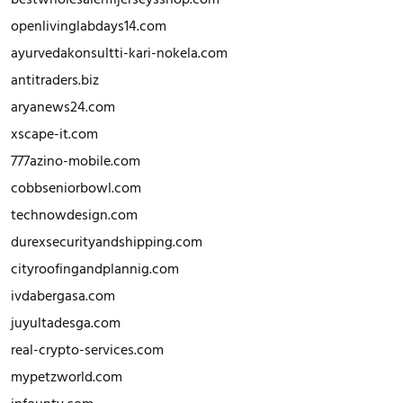
openlivinglabdays14.com
ayurvedakonsultti-kari-nokela.com
antitraders.biz
aryanews24.com
xscape-it.com
777azino-mobile.com
cobbseniorbowl.com
technowdesign.com
durexsecurityandshipping.com
cityroofingandplannig.com
ivdabergasa.com
juyultadesga.com
real-crypto-services.com
mypetzworld.com