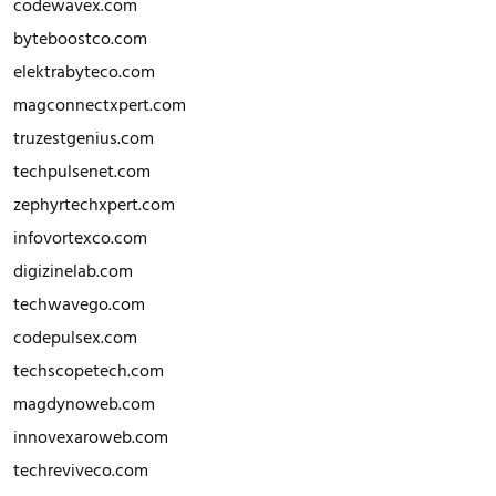
codewavex.com
byteboostco.com
elektrabyteco.com
magconnectxpert.com
truzestgenius.com
techpulsenet.com
zephyrtechxpert.com
infovortexco.com
digizinelab.com
techwavego.com
codepulsex.com
techscopetech.com
magdynoweb.com
innovexaroweb.com
techreviveco.com