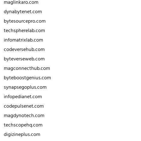
maglinkaro.com
dynabytenet.com
bytesourcepro.com
techspherelab.com
infomatrixlab.com
codeversehub.com
byteverseweb.com
magconnecthub.com
byteboostgenius.com
synapsegoplus.com
infopedianet.com
codepulsenet.com
magdynotech.com
techscopehq.com
digizineplus.com