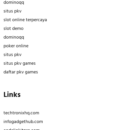
dominoqq
situs pkv
slot online terpercaya
slot demo
dominoqq
poker online
situs pkv
situs pkv games
daftar pkv games
Links
techtronixhq.com
infogadgethub.com