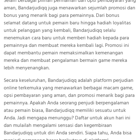
Selain berbagai pilihan permainan dan opsi pembayaran yang
aman, Bandarjudiqq juga menawarkan sejumlah promosi dan
bonus yang menarik bagi para pemainnya. Dari bonus
selamat datang untuk pemain baru hingga hadiah loyalitas
untuk pelanggan yang kembali, Bandarjudiqq selalu
menemukan cara baru untuk memberi hadiah kepada para
pemainnya dan membuat mereka kembali lagi. Promosi ini
dapat membantu pemain memaksimalkan kemenangan
mereka dan membuat pengalaman bermain game mereka
lebih menyenangkan.
Secara keseluruhan, Bandarjudiqq adalah platform perjudian
online terkemuka yang menawarkan berbagai macam game,
opsi pembayaran yang aman, dan promosi menarik bagi para
pemainnya. Apakah Anda seorang penjudi berpengalaman
atau pemain biasa, Bandarjudiqq memiliki sesuatu untuk
Anda. Jadi mengapa menunggu? Daftar untuk akun hari ini
dan mulailah mengalami sensasi dan kegembiraan
Bandarjudiqq untuk diri Anda sendiri. Siapa tahu, Anda bisa