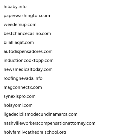
hibaby.info
paperwashington.com
weedemup.com
bestchancecasino.com
bilalliaqat.com
autodispensadores.com
inductioncooktopp.com
newsmedicaltoday.com
roofingnevada.info
magconnectx.com
synexispro.com
holayomi.com
ligadeciclismodecundinamarca.com
nashvilleworkerscompensationattorney.com
holyfamilycathedralschool.org