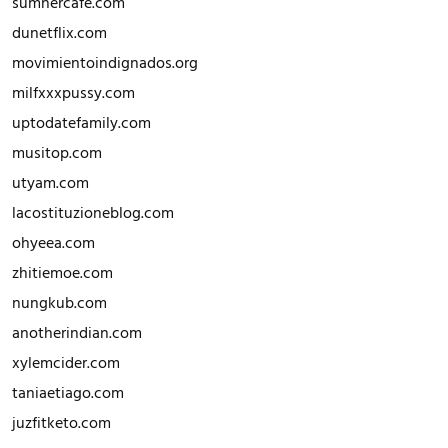
sumnercafe.com
dunetflix.com
movimientoindignados.org
milfxxxpussy.com
uptodatefamily.com
musitop.com
utyam.com
lacostituzioneblog.com
ohyeea.com
zhitiemoe.com
nungkub.com
anotherindian.com
xylemcider.com
taniaetiago.com
juzfitketo.com