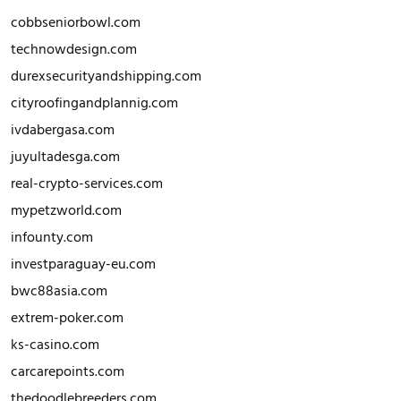
cobbseniorbowl.com
technowdesign.com
durexsecurityandshipping.com
cityroofingandplannig.com
ivdabergasa.com
juyultadesga.com
real-crypto-services.com
mypetzworld.com
infounty.com
investparaguay-eu.com
bwc88asia.com
extrem-poker.com
ks-casino.com
carcarepoints.com
thedoodlebreeders.com