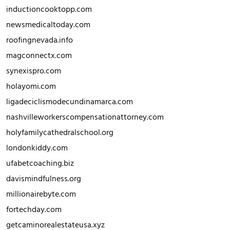
inductioncooktopp.com
newsmedicaltoday.com
roofingnevada.info
magconnectx.com
synexispro.com
holayomi.com
ligadeciclismodecundinamarca.com
nashvilleworkerscompensationattorney.com
holyfamilycathedralschool.org
londonkiddy.com
ufabetcoaching.biz
davismindfulness.org
millionairebyte.com
fortechday.com
getcaminorealestateusa.xyz