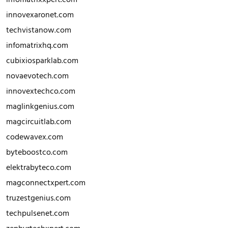
innovexaronet.com
techvistanow.com
infomatrixhq.com
cubixiosparklab.com
novaevotech.com
innovextechco.com
maglinkgenius.com
magcircuitlab.com
codewavex.com
byteboostco.com
elektrabyteco.com
magconnectxpert.com
truzestgenius.com
techpulsenet.com