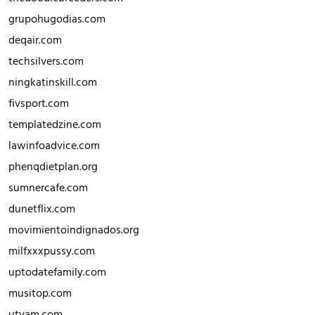
grupohugodias.com
deqair.com
techsilvers.com
ningkatinskill.com
fivsport.com
templatedzine.com
lawinfoadvice.com
phenqdietplan.org
sumnercafe.com
dunetflix.com
movimientoindignados.org
milfxxxpussy.com
uptodatefamily.com
musitop.com
utyam.com