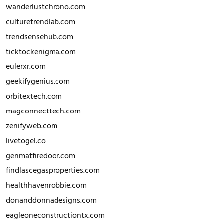
wanderlustchrono.com
culturetrendlab.com
trendsensehub.com
ticktockenigma.com
eulerxr.com
geekifygenius.com
orbitextech.com
magconnecttech.com
zenifyweb.com
livetogel.co
genmatfiredoor.com
findlascegasproperties.com
healthhavenrobbie.com
donanddonnadesigns.com
eagleoneconstructiontx.com