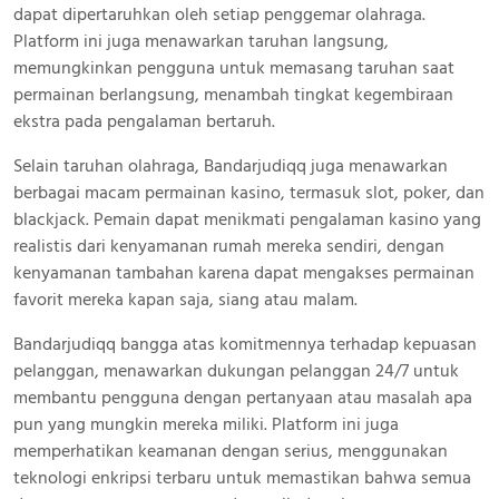
dapat dipertaruhkan oleh setiap penggemar olahraga.
Platform ini juga menawarkan taruhan langsung,
memungkinkan pengguna untuk memasang taruhan saat
permainan berlangsung, menambah tingkat kegembiraan
ekstra pada pengalaman bertaruh.
Selain taruhan olahraga, Bandarjudiqq juga menawarkan
berbagai macam permainan kasino, termasuk slot, poker, dan
blackjack. Pemain dapat menikmati pengalaman kasino yang
realistis dari kenyamanan rumah mereka sendiri, dengan
kenyamanan tambahan karena dapat mengakses permainan
favorit mereka kapan saja, siang atau malam.
Bandarjudiqq bangga atas komitmennya terhadap kepuasan
pelanggan, menawarkan dukungan pelanggan 24/7 untuk
membantu pengguna dengan pertanyaan atau masalah apa
pun yang mungkin mereka miliki. Platform ini juga
memperhatikan keamanan dengan serius, menggunakan
teknologi enkripsi terbaru untuk memastikan bahwa semua