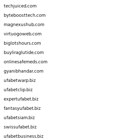
techjuiced.com
byteboosttech.com
magnexushub.com
virtuogoweb.com
biglotshours.com
buyliraglutide.com
onlinesafemeds.com
gyanibhandar.com
ufabetwarp.biz
ufabetclip.biz
expertufabet.biz
fantasyufabet.biz
ufabetsiam.biz
swissufabet.biz
ufabetbusiness.biz