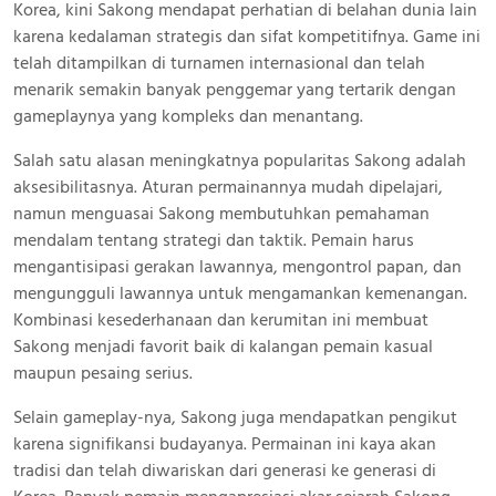
Korea, kini Sakong mendapat perhatian di belahan dunia lain
karena kedalaman strategis dan sifat kompetitifnya. Game ini
telah ditampilkan di turnamen internasional dan telah
menarik semakin banyak penggemar yang tertarik dengan
gameplaynya yang kompleks dan menantang.
Salah satu alasan meningkatnya popularitas Sakong adalah
aksesibilitasnya. Aturan permainannya mudah dipelajari,
namun menguasai Sakong membutuhkan pemahaman
mendalam tentang strategi dan taktik. Pemain harus
mengantisipasi gerakan lawannya, mengontrol papan, dan
mengungguli lawannya untuk mengamankan kemenangan.
Kombinasi kesederhanaan dan kerumitan ini membuat
Sakong menjadi favorit baik di kalangan pemain kasual
maupun pesaing serius.
Selain gameplay-nya, Sakong juga mendapatkan pengikut
karena signifikansi budayanya. Permainan ini kaya akan
tradisi dan telah diwariskan dari generasi ke generasi di