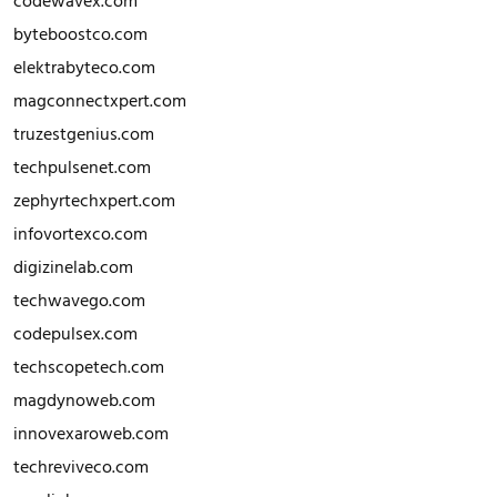
codewavex.com
byteboostco.com
elektrabyteco.com
magconnectxpert.com
truzestgenius.com
techpulsenet.com
zephyrtechxpert.com
infovortexco.com
digizinelab.com
techwavego.com
codepulsex.com
techscopetech.com
magdynoweb.com
innovexaroweb.com
techreviveco.com