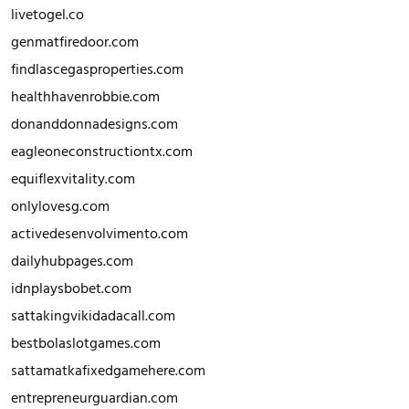
livetogel.co
genmatfiredoor.com
findlascegasproperties.com
healthhavenrobbie.com
donanddonnadesigns.com
eagleoneconstructiontx.com
equiflexvitality.com
onlylovesg.com
activedesenvolvimento.com
dailyhubpages.com
idnplaysbobet.com
sattakingvikidadacall.com
bestbolaslotgames.com
sattamatkafixedgamehere.com
entrepreneurguardian.com