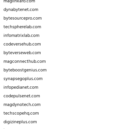
maglinkaro.com
dynabytenet.com
bytesourcepro.com
techspherelab.com
infomatrixlab.com
codeversehub.com
byteverseweb.com
magconnecthub.com
byteboostgenius.com
synapsegoplus.com
infopedianet.com
codepulsenet.com
magdynotech.com
techscopehq.com
digizineplus.com