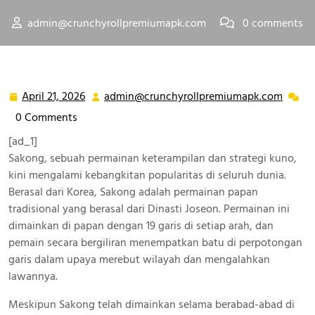
admin@crunchyrollpremiumapk.com
0 comments
Panduan Memilih Situs Judi Online Gampang Menang
>>
Bandarqq
>> Bangkitnya Sakong: Bagaimana Game Kuno Ini
Mendapatkan Popularitas di Seluruh Dunia
April 21, 2026
admin@crunchyrollpremiumapk.com
April
admin
21,
0 Comments
2026
[ad_1]
Sakong, sebuah permainan keterampilan dan strategi kuno,
kini mengalami kebangkitan popularitas di seluruh dunia.
Berasal dari Korea, Sakong adalah permainan papan
tradisional yang berasal dari Dinasti Joseon. Permainan ini
dimainkan di papan dengan 19 garis di setiap arah, dan
pemain secara bergiliran menempatkan batu di perpotongan
garis dalam upaya merebut wilayah dan mengalahkan
lawannya.
Meskipun Sakong telah dimainkan selama berabad-abad di