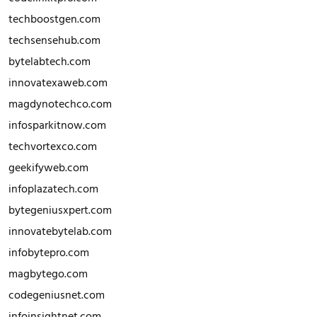
techboostgen.com
techsensehub.com
bytelabtech.com
innovatexaweb.com
magdynotechco.com
infosparkitnow.com
techvortexco.com
geekifyweb.com
infoplazatech.com
bytegeniusxpert.com
innovatebytelab.com
infobytepro.com
magbytego.com
codegeniusnet.com
infoinsightnet.com