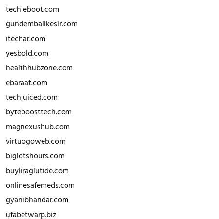
techieboot.com
gundembalikesir.com
itechar.com
yesbold.com
healthhubzone.com
ebaraat.com
techjuiced.com
byteboosttech.com
magnexushub.com
virtuogoweb.com
biglotshours.com
buyliraglutide.com
onlinesafemeds.com
gyanibhandar.com
ufabetwarp.biz