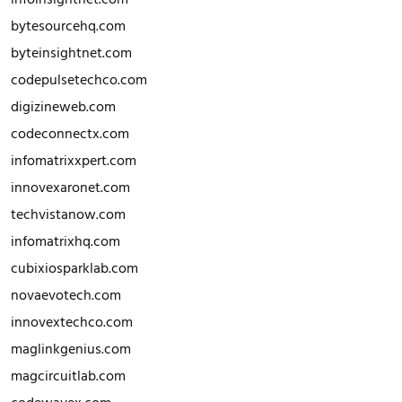
bytesourcehq.com
byteinsightnet.com
codepulsetechco.com
digizineweb.com
codeconnectx.com
infomatrixxpert.com
innovexaronet.com
techvistanow.com
infomatrixhq.com
cubixiosparklab.com
novaevotech.com
innovextechco.com
maglinkgenius.com
magcircuitlab.com