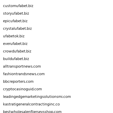
customufabet.biz
storyufabet.biz
epicufabet.biz
crystalufabet.biz
ufabetok.biz
everufabet.biz
crowdufabet.biz
buildufabet.biz
alltransportnews.com
fashiontrandsnews.com
bbcreporters.com
cryptocasinoguid.com
leadingedgemarketingsolutionsmi.com
kastratigeneralcontractinginc.co
bestwholesalenfljerseysshop.com