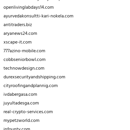
openlivinglabdays14.com
ayurvedakonsultti-kari-nokela.com
antitraders.biz
aryanews24.com
xscape-it.com
777azino-mobile.com
cobbseniorbowl.com
technowdesign.com
durexsecurityandshipping.com
cityroofingandplannig.com
ivdabergasa.com
juyultadesga.com
real-crypto-services.com
mypetzworld.com
infounty.com