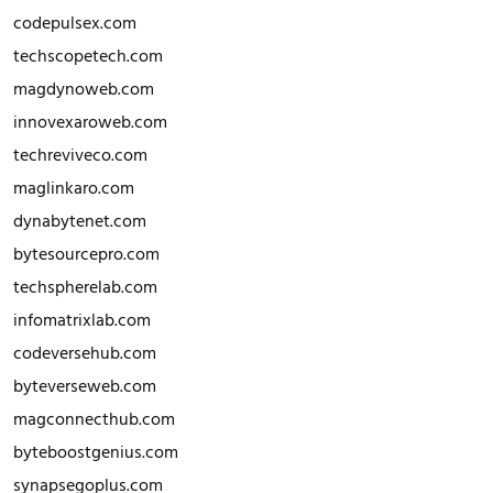
codepulsex.com
techscopetech.com
magdynoweb.com
innovexaroweb.com
techreviveco.com
maglinkaro.com
dynabytenet.com
bytesourcepro.com
techspherelab.com
infomatrixlab.com
codeversehub.com
byteverseweb.com
magconnecthub.com
byteboostgenius.com
synapsegoplus.com