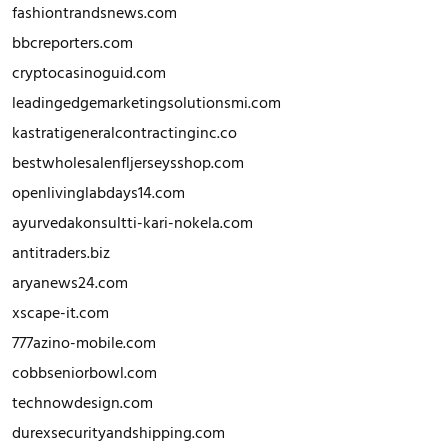
fashiontrandsnews.com
bbcreporters.com
cryptocasinoguid.com
leadingedgemarketingsolutionsmi.com
kastratigeneralcontractinginc.co
bestwholesalenfljerseysshop.com
openlivinglabdays14.com
ayurvedakonsultti-kari-nokela.com
antitraders.biz
aryanews24.com
xscape-it.com
777azino-mobile.com
cobbseniorbowl.com
technowdesign.com
durexsecurityandshipping.com