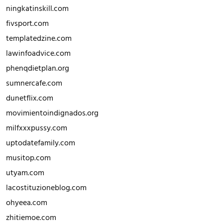
ningkatinskill.com
fivsport.com
templatedzine.com
lawinfoadvice.com
phenqdietplan.org
sumnercafe.com
dunetflix.com
movimientoindignados.org
milfxxxpussy.com
uptodatefamily.com
musitop.com
utyam.com
lacostituzioneblog.com
ohyeea.com
zhitiemoe.com