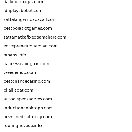
dailyhubpages.com
idnplaysbobet.com
sattakingvikidadacall.com
bestbolaslotgames.com
sattamatkafixedgamehere.com
entrepreneurguardian.com
hibaby.info
paperwashington.com
weedemup.com
bestchancecasino.com
bilalliaqat.com
autodispensadores.com
inductioncooktopp.com
newsmedicaltoday.com
roofingnevada.info