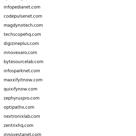
infopedianet.com
codepulsenet.com
magdynotech.com
techscopehq.com
digizineplus.com
innovexaro.com
bytesourcelab.com
infosparknet.com
maxxifyitnow.com
quixifynow.com
zephyruspro.com
optipathx.com
nextronixlab.com
zentrixhq.com
innovestanet.com