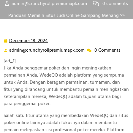
admin@crunchyrollpremiumapk.com
0 comments
Panduan Memilih Situs Judi Online Gampang Menang
>>
Bandarqq
>> Bebaskan Batin Poker Pro Anda dengan
WedeQQ: Tinjauan Komprehensif
December 18, 2024
December
18,
admin@crunchyrollpremiumapk.com
0 Comments
admin@crunchyrollpr
2024
[ad_1]
Jika Anda penggemar poker dan ingin meningkatkan
permainan Anda, WedeQQ adalah platform yang sempurna
untuk Anda. Dengan beragam permainan, turnamen, dan
fitur yang dirancang untuk membantu pemain meningkatkan
keterampilan mereka, WedeQQ adalah tujuan utama bagi
para penggemar poker.
Salah satu fitur utama yang membedakan WedeQQ dari situs
poker online lainnya adalah fokusnya dalam membantu
pemain melepaskan sisi profesional poker mereka. Platform