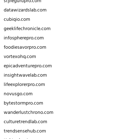
stylegurupro.com
datawizardslab.com
cubiqio.com
geeklifechronicle.com
infospherepro.com
foodiesavorpro.com
vortexohq.com
epicadventurepro.com
insightwavelab.com
lifeexplorerpro.com
novusgo.com
bytestormpro.com
wanderlustchrono.com
culturetrendlab.com
trendsensehub.com