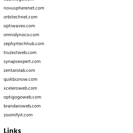
novuspherenet.com
orbitechnet.com
optiwavex.com
omnidynoco.com
zephyrtechhub.com
truzestweb.com
synapsexpert.com
zentarolab.com
quikbiznow.com
xceleroweb.com
optigogoweb.com
brandaroweb.com
zoomifyit.com
Links