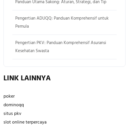
Panduan Utama Sakong: Aturan, Strategi, dan Tip
Pengertian ADUQQ: Panduan Komprehensif untuk
Pemula
Pengertian PKV: Panduan Komprehensif Asuransi
Kesehatan Swasta
LINK LAINNYA
poker
dominoqq
situs pkv
slot online terpercaya