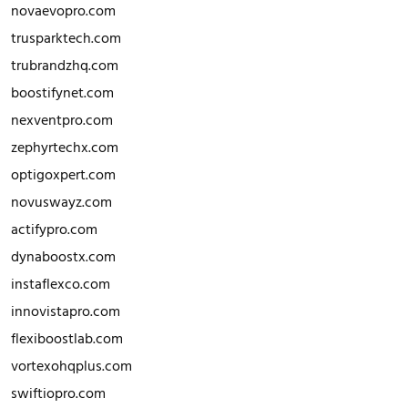
novaevopro.com
trusparktech.com
trubrandzhq.com
boostifynet.com
nexventpro.com
zephyrtechx.com
optigoxpert.com
novuswayz.com
actifypro.com
dynaboostx.com
instaflexco.com
innovistapro.com
flexiboostlab.com
vortexohqplus.com
swiftiopro.com