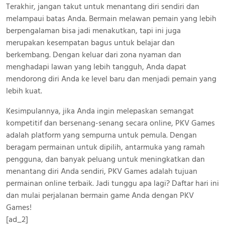
Terakhir, jangan takut untuk menantang diri sendiri dan
melampaui batas Anda. Bermain melawan pemain yang lebih
berpengalaman bisa jadi menakutkan, tapi ini juga
merupakan kesempatan bagus untuk belajar dan
berkembang. Dengan keluar dari zona nyaman dan
menghadapi lawan yang lebih tangguh, Anda dapat
mendorong diri Anda ke level baru dan menjadi pemain yang
lebih kuat.
Kesimpulannya, jika Anda ingin melepaskan semangat
kompetitif dan bersenang-senang secara online, PKV Games
adalah platform yang sempurna untuk pemula. Dengan
beragam permainan untuk dipilih, antarmuka yang ramah
pengguna, dan banyak peluang untuk meningkatkan dan
menantang diri Anda sendiri, PKV Games adalah tujuan
permainan online terbaik. Jadi tunggu apa lagi? Daftar hari ini
dan mulai perjalanan bermain game Anda dengan PKV
Games!
[ad_2]