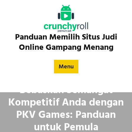
Skip
to
content
Panduan Memilih Situs Judi
Online Gampang Menang
Menu
Posted On September 23, 2024
Bebaskan Semangat
Kompetitif Anda dengan
PKV Games: Panduan
untuk Pemula