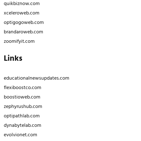
quikbiznow.com
xceleroweb.com
optigogoweb.com
brandaroweb.com
zoomifyit.com
Links
educationalnewsupdates.com
flexiboostco.com
boostioweb.com
zephyrushub.com
optipathlab.com
dynabytelab.com
evolvionet.com