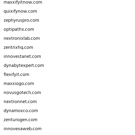
maxxifyitnow.com
quixifynow.com
zephyruspro.com
optipathx.com
nextronixlab.com
zentrixhq.com
innovestanet.com
dynabytexpert.com
flexifyit.com
maxxiogo.com
novusgotech.com
nextronnet.com
dynamoxco.com
zenturogen.com
innovexaweb.com