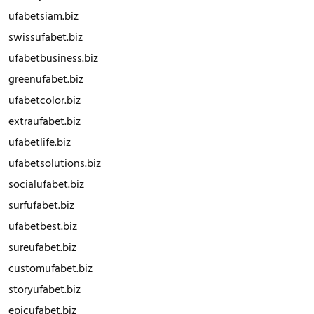
ufabetsiam.biz
swissufabet.biz
ufabetbusiness.biz
greenufabet.biz
ufabetcolor.biz
extraufabet.biz
ufabetlife.biz
ufabetsolutions.biz
socialufabet.biz
surfufabet.biz
ufabetbest.biz
sureufabet.biz
customufabet.biz
storyufabet.biz
epicufabet.biz