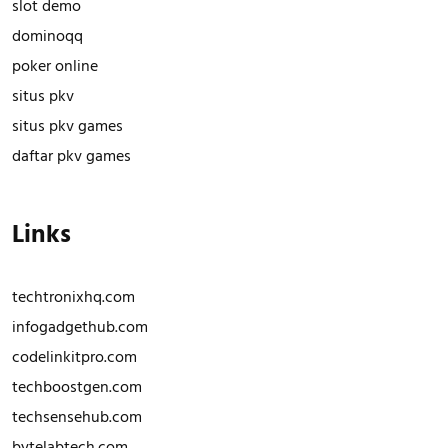
slot demo
dominoqq
poker online
situs pkv
situs pkv games
daftar pkv games
Links
techtronixhq.com
infogadgethub.com
codelinkitpro.com
techboostgen.com
techsensehub.com
bytelabtech.com