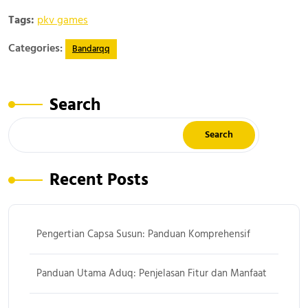
Tags:
pkv games
Categories:
Bandarqq
Search
Search
Recent Posts
Pengertian Capsa Susun: Panduan Komprehensif
Panduan Utama Aduq: Penjelasan Fitur dan Manfaat