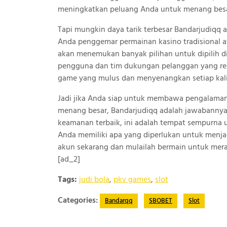
meningkatkan peluang Anda untuk menang besa
Tapi mungkin daya tarik terbesar Bandarjudiqq
Anda penggemar permainan kasino tradisional a
akan menemukan banyak pilihan untuk dipilih 
pengguna dan tim dukungan pelanggan yang re
game yang mulus dan menyenangkan setiap kal
Jadi jika Anda siap untuk membawa pengalaman 
menang besar, Bandarjudiqq adalah jawabannya
keamanan terbaik, ini adalah tempat sempurna
Anda memiliki apa yang diperlukan untuk menjad
akun sekarang dan mulailah bermain untuk mer
[ad_2]
Tags:
judi bola
,
pkv games
,
slot
Categories:
Bandarqq
SBOBET
Slot