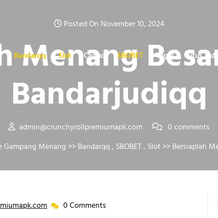
Posted On November 10, 2024
ah Menang Besa
e
Bandarqq
Slot
Casino
SBOBET
Togel
Situs Judi
Bandarjudiqq
admin@crunchyrollpremiumapk.com
0 comments
ine Gampang Menang
>>
Bandarqq
,
SBOBET
,
Slot
>> Bersiaplah M
emiumapk.com
0 Comments
admin@crunchyrollpremiumapk.com