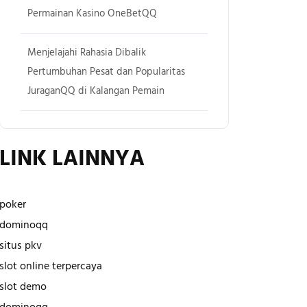
Permainan Kasino OneBetQQ
Menjelajahi Rahasia Dibalik
Pertumbuhan Pesat dan Popularitas
JuraganQQ di Kalangan Pemain
LINK LAINNYA
poker
dominoqq
situs pkv
slot online terpercaya
slot demo