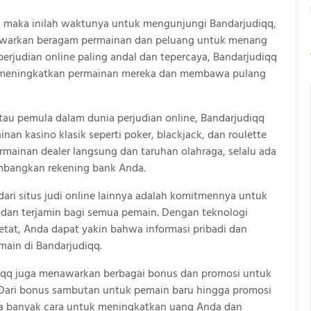
, maka inilah waktunya untuk mengunjungi Bandarjudiqq,
nawarkan beragam permainan dan peluang untuk menang
 perjudian online paling andal dan tepercaya, Bandarjudiqq
in meningkatkan permainan mereka dan membawa pulang
tau pemula dalam dunia perjudian online, Bandarjudiqq
nan kasino klasik seperti poker, blackjack, dan roulette
mainan dealer langsung dan taruhan olahraga, selalu ada
mbangkan rekening bank Anda.
ari situs judi online lainnya adalah komitmennya untuk
dan terjamin bagi semua pemain. Dengan teknologi
ketat, Anda dapat yakin bahwa informasi pribadi dan
main di Bandarjudiqq.
diqq juga menawarkan berbagai bonus dan promosi untuk
ri bonus sambutan untuk pemain baru hingga promosi
da banyak cara untuk meningkatkan uang Anda dan