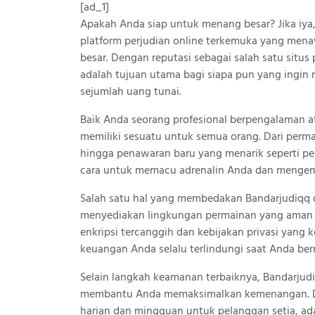
[ad_1]
2024
Apakah Anda siap untuk menang besar? Jika iya
platform perjudian online terkemuka yang me
besar. Dengan reputasi sebagai salah satu situs
adalah tujuan utama bagi siapa pun yang ing
sejumlah uang tunai.
Baik Anda seorang profesional berpengalaman a
memiliki sesuatu untuk semua orang. Dari permai
hingga penawaran baru yang menarik seperti per
cara untuk memacu adrenalin Anda dan menge
Salah satu hal yang membedakan Bandarjudiqq d
menyediakan lingkungan permainan yang aman 
enkripsi tercanggih dan kebijakan privasi yang 
keuangan Anda selalu terlindungi saat Anda ber
Selain langkah keamanan terbaiknya, Bandarju
membantu Anda memaksimalkan kemenangan. Da
harian dan mingguan untuk pelanggan setia, a