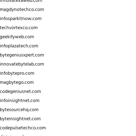
innovatexaweb.com
magdynotechco.com
infosparkitnow.com
techvortexco.com
geekifyweb.com
infoplazatech.com
bytegeniusxpert.com
innovatebytelab.com
infobytepro.com
magbytego.com
codegeniusnet.com
infoinsightnet.com
bytesourcehq.com
byteinsightnet.com
codepulsetechco.com