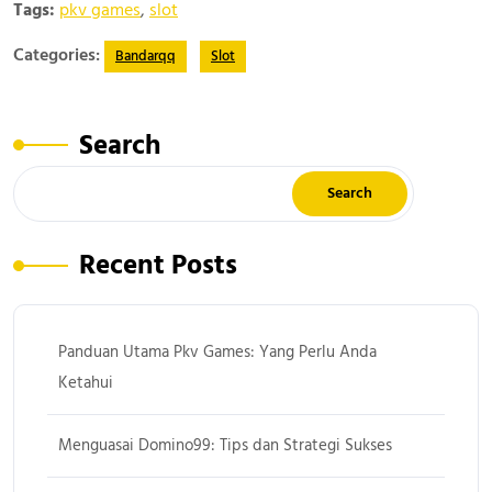
Tags:
pkv games
,
slot
Categories:
Bandarqq
Slot
Search
Search
Recent Posts
Panduan Utama Pkv Games: Yang Perlu Anda
Ketahui
Menguasai Domino99: Tips dan Strategi Sukses