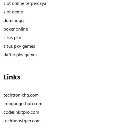
slot online terpercaya
slot demo
dominoqq
poker online
situs pkv
situs pkv games
daftar pkv games
Links
techtronixhq.com
infogadgethub.com
codelinkitpro.com
techboostgen.com