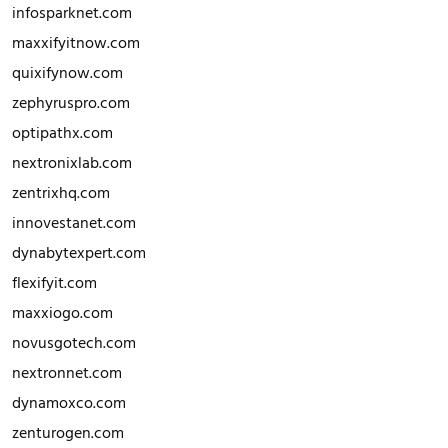
infosparknet.com
maxxifyitnow.com
quixifynow.com
zephyruspro.com
optipathx.com
nextronixlab.com
zentrixhq.com
innovestanet.com
dynabytexpert.com
flexifyit.com
maxxiogo.com
novusgotech.com
nextronnet.com
dynamoxco.com
zenturogen.com