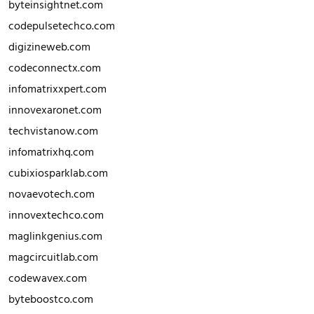
byteinsightnet.com
codepulsetechco.com
digizineweb.com
codeconnectx.com
infomatrixxpert.com
innovexaronet.com
techvistanow.com
infomatrixhq.com
cubixiosparklab.com
novaevotech.com
innovextechco.com
maglinkgenius.com
magcircuitlab.com
codewavex.com
byteboostco.com