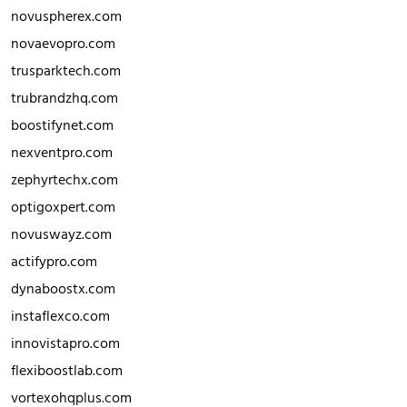
novuspherex.com
novaevopro.com
trusparktech.com
trubrandzhq.com
boostifynet.com
nexventpro.com
zephyrtechx.com
optigoxpert.com
novuswayz.com
actifypro.com
dynaboostx.com
instaflexco.com
innovistapro.com
flexiboostlab.com
vortexohqplus.com