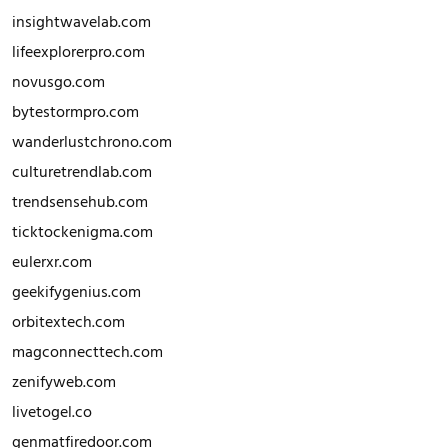
insightwavelab.com
lifeexplorerpro.com
novusgo.com
bytestormpro.com
wanderlustchrono.com
culturetrendlab.com
trendsensehub.com
ticktockenigma.com
eulerxr.com
geekifygenius.com
orbitextech.com
magconnecttech.com
zenifyweb.com
livetogel.co
genmatfiredoor.com