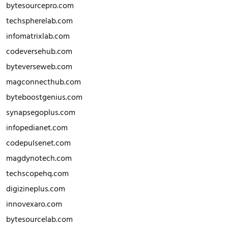
bytesourcepro.com
techspherelab.com
infomatrixlab.com
codeversehub.com
byteverseweb.com
magconnecthub.com
byteboostgenius.com
synapsegoplus.com
infopedianet.com
codepulsenet.com
magdynotech.com
techscopehq.com
digizineplus.com
innovexaro.com
bytesourcelab.com