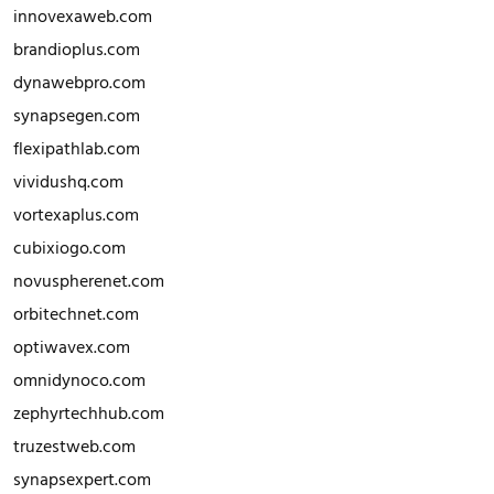
innovexaweb.com
brandioplus.com
dynawebpro.com
synapsegen.com
flexipathlab.com
vividushq.com
vortexaplus.com
cubixiogo.com
novuspherenet.com
orbitechnet.com
optiwavex.com
omnidynoco.com
zephyrtechhub.com
truzestweb.com
synapsexpert.com