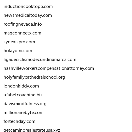
inductioncooktopp.com
newsmedicaltoday.com
roofingnevada.info
magconnectx.com
synexispro.com
holayomi.com
ligadeciclismodecundinamarca.com
nashvilleworkerscompensationattorney.com
holyfamilycathedralschool.org
londonkiddy.com
ufabetcoaching.biz
davismindfulness.org
millionairebyte.com
fortechday.com
getcaminorealestateusa.xyz