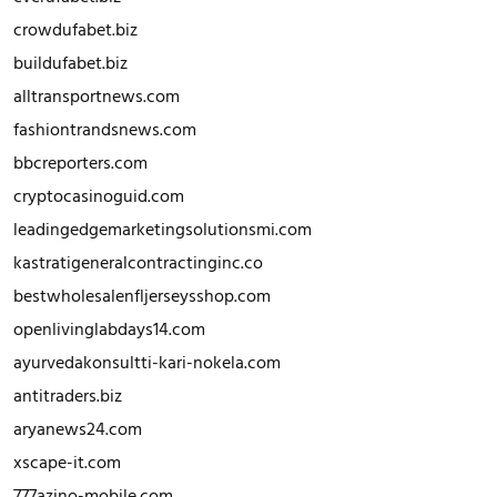
crowdufabet.biz
buildufabet.biz
alltransportnews.com
fashiontrandsnews.com
bbcreporters.com
cryptocasinoguid.com
leadingedgemarketingsolutionsmi.com
kastratigeneralcontractinginc.co
bestwholesalenfljerseysshop.com
openlivinglabdays14.com
ayurvedakonsultti-kari-nokela.com
antitraders.biz
aryanews24.com
xscape-it.com
777azino-mobile.com