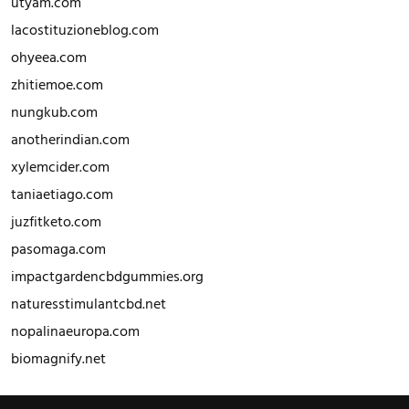
utyam.com
lacostituzioneblog.com
ohyeea.com
zhitiemoe.com
nungkub.com
anotherindian.com
xylemcider.com
taniaetiago.com
juzfitketo.com
pasomaga.com
impactgardencbdgummies.org
naturesstimulantcbd.net
nopalinaeuropa.com
biomagnify.net