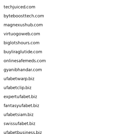
techjuiced.com
byteboosttech.com
magnexushub.com
virtuogoweb.com
biglotshours.com
buyliraglutide.com
onlinesafemeds.com
gyanibhandar.com
ufabetwarp.biz
ufabetclip.biz
expertufabet.biz
fantasyufabet.biz
ufabetsiam.biz
swissufabet.biz
ufabetbusiness.biz