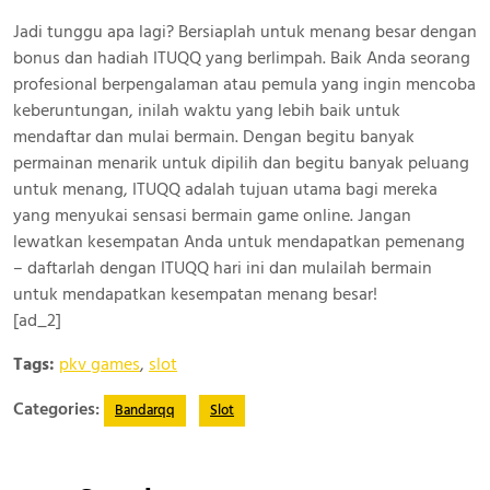
Jadi tunggu apa lagi? Bersiaplah untuk menang besar dengan
bonus dan hadiah ITUQQ yang berlimpah. Baik Anda seorang
profesional berpengalaman atau pemula yang ingin mencoba
keberuntungan, inilah waktu yang lebih baik untuk
mendaftar dan mulai bermain. Dengan begitu banyak
permainan menarik untuk dipilih dan begitu banyak peluang
untuk menang, ITUQQ adalah tujuan utama bagi mereka
yang menyukai sensasi bermain game online. Jangan
lewatkan kesempatan Anda untuk mendapatkan pemenang
– daftarlah dengan ITUQQ hari ini dan mulailah bermain
untuk mendapatkan kesempatan menang besar!
[ad_2]
Tags:
pkv games
,
slot
Categories:
Bandarqq
Slot