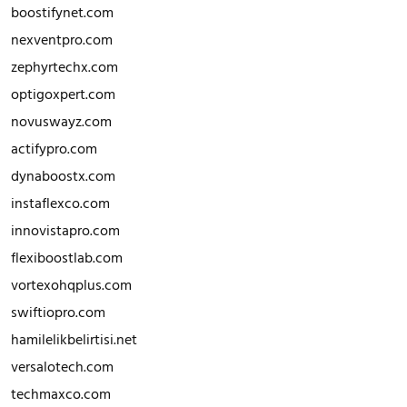
boostifynet.com
nexventpro.com
zephyrtechx.com
optigoxpert.com
novuswayz.com
actifypro.com
dynaboostx.com
instaflexco.com
innovistapro.com
flexiboostlab.com
vortexohqplus.com
swiftiopro.com
hamilelikbelirtisi.net
versalotech.com
techmaxco.com