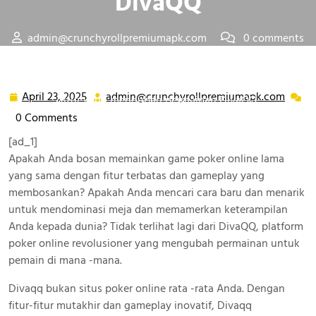
DivaQQ
admin@crunchyrollpremiumapk.com
0 comments
Panduan Memilih Situs Judi Online Gampang Menang
>>
Bandarqq
>> Bersiaplah untuk mendominasi tabel dengan
April 23, 2025
admin@crunchyrollpremiumapk.com
April
admin
fitur yang mengubah permainan DivaQQ
23,
0 Comments
2025
[ad_1]
Apakah Anda bosan memainkan game poker online lama
yang sama dengan fitur terbatas dan gameplay yang
membosankan? Apakah Anda mencari cara baru dan menarik
untuk mendominasi meja dan memamerkan keterampilan
Anda kepada dunia? Tidak terlihat lagi dari DivaQQ, platform
poker online revolusioner yang mengubah permainan untuk
pemain di mana -mana.
Divaqq bukan situs poker online rata -rata Anda. Dengan
fitur-fitur mutakhir dan gameplay inovatif, Divaqq