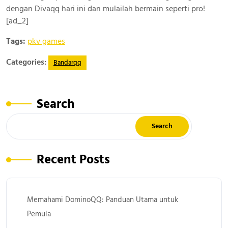
dengan Divaqq hari ini dan mulailah bermain seperti pro!
[ad_2]
Tags:
pkv games
Categories:
Bandarqq
Search
Search
Recent Posts
Memahami DominoQQ: Panduan Utama untuk
Pemula