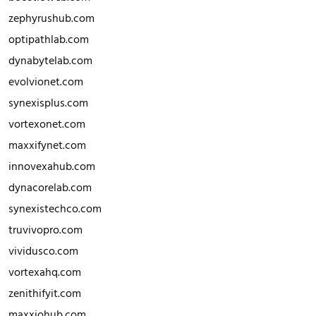
zephyrushub.com
optipathlab.com
dynabytelab.com
evolvionet.com
synexisplus.com
vortexonet.com
maxxifynet.com
innovexahub.com
dynacorelab.com
synexistechco.com
truvivopro.com
vividusco.com
vortexahq.com
zenithifyit.com
maxxiohub.com