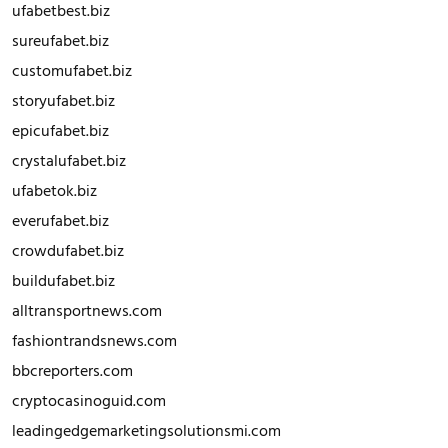
ufabetbest.biz
sureufabet.biz
customufabet.biz
storyufabet.biz
epicufabet.biz
crystalufabet.biz
ufabetok.biz
everufabet.biz
crowdufabet.biz
buildufabet.biz
alltransportnews.com
fashiontrandsnews.com
bbcreporters.com
cryptocasinoguid.com
leadingedgemarketingsolutionsmi.com