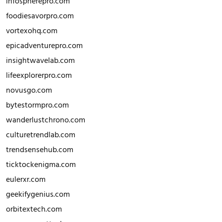
infospherepro.com
foodiesavorpro.com
vortexohq.com
epicadventurepro.com
insightwavelab.com
lifeexplorerpro.com
novusgo.com
bytestormpro.com
wanderlustchrono.com
culturetrendlab.com
trendsensehub.com
ticktockenigma.com
eulerxr.com
geekifygenius.com
orbitextech.com