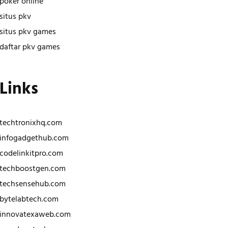
poker online
situs pkv
situs pkv games
daftar pkv games
Links
techtronixhq.com
infogadgethub.com
codelinkitpro.com
techboostgen.com
techsensehub.com
bytelabtech.com
innovatexaweb.com