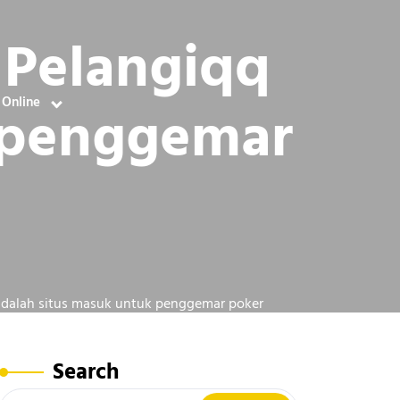
 Pelangiqq
 Online
k penggemar
dalah situs masuk untuk penggemar poker
Search