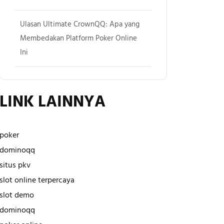
Ulasan Ultimate CrownQQ: Apa yang
Membedakan Platform Poker Online
Ini
LINK LAINNYA
poker
dominoqq
situs pkv
slot online terpercaya
slot demo
dominoqq