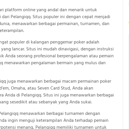
i platform online yang andal dan menarik untuk
i dari Pelangiqq. Situs populer ini dengan cepat menjadi
 dunia, menawarkan berbagai permainan, turnamen, dan
eterampilan.
ngat populer di kalangan penggemar poker adalah
ng lancar. Situs ini mudah dinavigasi, dengan instruksi
Baik Anda seorang profesional berpengalaman atau pemain
qq menawarkan pengalaman bermain yang mulus dan
giqq juga menawarkan berbagai macam permainan poker
ld’em, Omaha, atau Seven Card Stud, Anda akan
 Anda di Pelangiqq. Situs ini juga menawarkan berbagai
ang sesedikit atau sebanyak yang Anda sukai.
, Pelangiqq menawarkan berbagai turnamen dengan
da ingin menguji keterampilan Anda terhadap pemain
erpotensi menang, Pelangiqq memiliki turnamen untuk