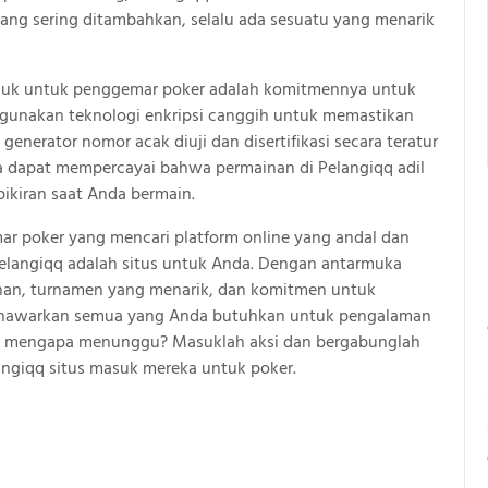
ang sering ditambahkan, selalu ada sesuatu yang menarik
asuk untuk penggemar poker adalah komitmennya untuk
ggunakan teknologi enkripsi canggih untuk memastikan
erator nomor acak diuji dan disertifikasi secara teratur
nda dapat mempercayai bahwa permainan di Pelangiqq adil
ikiran saat Anda bermain.
ar poker yang mencari platform online yang andal dan
elangiqq adalah situs untuk Anda. Dengan antarmuka
an, turnamen yang menarik, dan komitmen untuk
enawarkan semua yang Anda butuhkan untuk pengalaman
i mengapa menunggu? Masuklah aksi dan bergabunglah
ngiqq situs masuk mereka untuk poker.