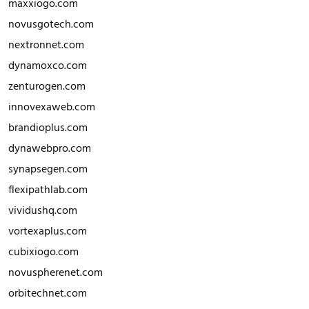
maxxiogo.com
novusgotech.com
nextronnet.com
dynamoxco.com
zenturogen.com
innovexaweb.com
brandioplus.com
dynawebpro.com
synapsegen.com
flexipathlab.com
vividushq.com
vortexaplus.com
cubixiogo.com
novuspherenet.com
orbitechnet.com