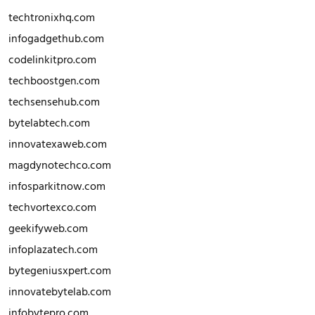
techtronixhq.com
infogadgethub.com
codelinkitpro.com
techboostgen.com
techsensehub.com
bytelabtech.com
innovatexaweb.com
magdynotechco.com
infosparkitnow.com
techvortexco.com
geekifyweb.com
infoplazatech.com
bytegeniusxpert.com
innovatebytelab.com
infobytepro.com