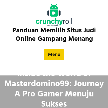
Skip
to
content
Panduan Memilih Situs Judi
Online Gampang Menang
Menu
Posted On May 2, 2025
Inside the World of
Masterdomino99: Journey
A Pro Gamer Menuju
Sukses