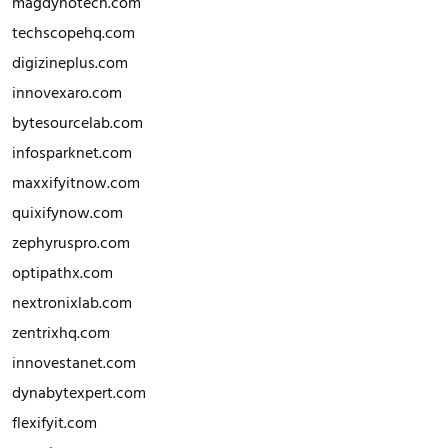
magdynotech.com
techscopehq.com
digizineplus.com
innovexaro.com
bytesourcelab.com
infosparknet.com
maxxifyitnow.com
quixifynow.com
zephyruspro.com
optipathx.com
nextronixlab.com
zentrixhq.com
innovestanet.com
dynabytexpert.com
flexifyit.com