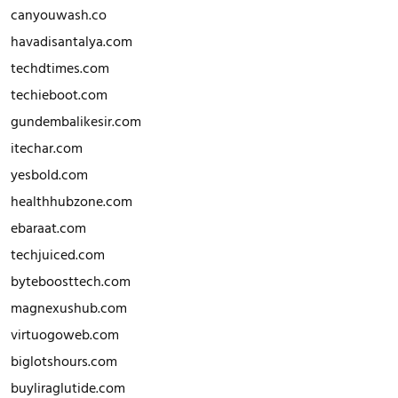
canyouwash.co
havadisantalya.com
techdtimes.com
techieboot.com
gundembalikesir.com
itechar.com
yesbold.com
healthhubzone.com
ebaraat.com
techjuiced.com
byteboosttech.com
magnexushub.com
virtuogoweb.com
biglotshours.com
buyliraglutide.com