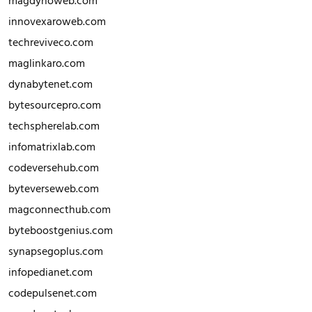
magdynoweb.com
innovexaroweb.com
techreviveco.com
maglinkaro.com
dynabytenet.com
bytesourcepro.com
techspherelab.com
infomatrixlab.com
codeversehub.com
byteverseweb.com
magconnecthub.com
byteboostgenius.com
synapsegoplus.com
infopedianet.com
codepulsenet.com