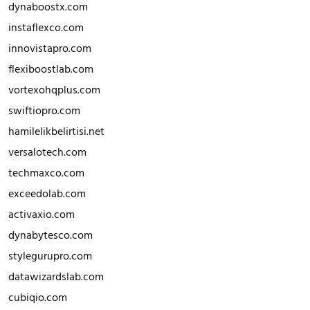
dynaboostx.com
instaflexco.com
innovistapro.com
flexiboostlab.com
vortexohqplus.com
swiftiopro.com
hamilelikbelirtisi.net
versalotech.com
techmaxco.com
exceedolab.com
activaxio.com
dynabytesco.com
stylegurupro.com
datawizardslab.com
cubiqio.com