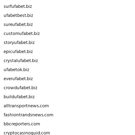
surfufabet.biz
ufabetbest.biz
sureufabet.biz
customufabet.biz
storyufabet.biz
epicufabet.biz
crystalufabet.biz
ufabetok.biz
everufabet.biz
crowdufabet.biz
buildufabet.biz
alltransportnews.com
fashiontrandsnews.com
bbcreporters.com
cryptocasinoguid.com