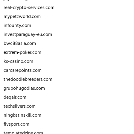
real-crypto-services.com
mypetzworld.com
infounty.com
investparaguay-eu.com
bwc88asia.com
extrem-poker.com
ks-casino.com
carcarepoints.com
thedoodlebreeders.com
grupohugodias.com
deqair.com
techsilvers.com
ningkatinskill.com
fivsport.com
templatedzine.com