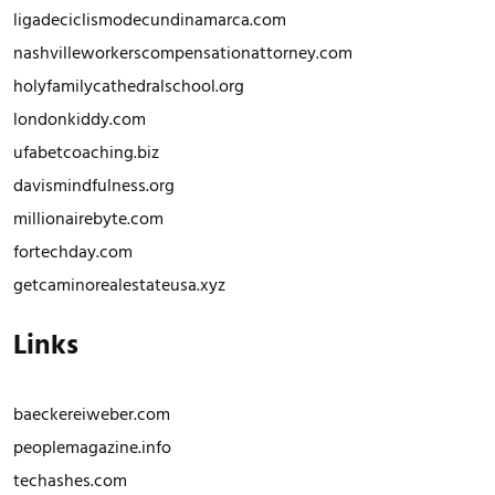
ligadeciclismodecundinamarca.com
nashvilleworkerscompensationattorney.com
holyfamilycathedralschool.org
londonkiddy.com
ufabetcoaching.biz
davismindfulness.org
millionairebyte.com
fortechday.com
getcaminorealestateusa.xyz
Links
baeckereiweber.com
peoplemagazine.info
techashes.com