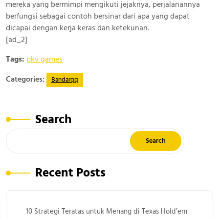
mereka yang bermimpi mengikuti jejaknya, perjalanannya
berfungsi sebagai contoh bersinar dari apa yang dapat
dicapai dengan kerja keras dan ketekunan.
[ad_2]
Tags:
pkv games
Categories:
Bandarqq
Search
Search
Recent Posts
10 Strategi Teratas untuk Menang di Texas Hold’em