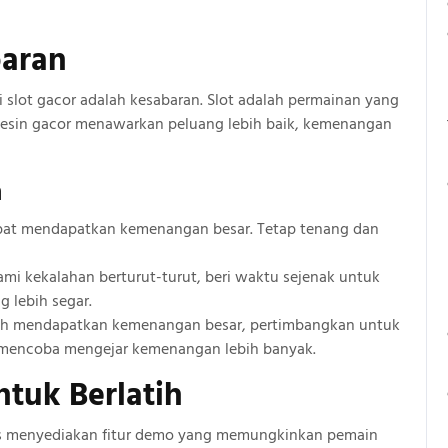
baran
slot gacor adalah kesabaran. Slot adalah permainan yang
sin gacor menawarkan peluang lebih baik, kemenangan
a
cepat mendapatkan kemenangan besar. Tetap tenang dan
ami kekalahan berturut-turut, beri waktu sejenak untuk
g lebih segar.
dah mendapatkan kemenangan besar, pertimbangkan untuk
a mencoba mengejar kemenangan lebih banyak.
tuk Berlatih
us menyediakan fitur demo yang memungkinkan pemain