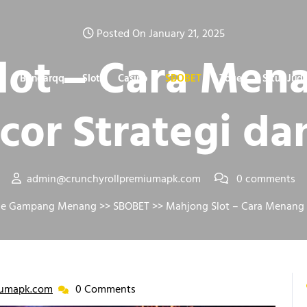
Posted On January 21, 2025
lot – Cara Men
e
Bandarqq
Slot
Casino
SBOBET
Togel
Situs Judi
cor Strategi da
admin@crunchyrollpremiumapk.com
0 comments
line Gampang Menang
>>
SBOBET
>> Mahjong Slot – Cara Menang B
iumapk.com
0 Comments
admin@crunchyrollpremiumapk.com