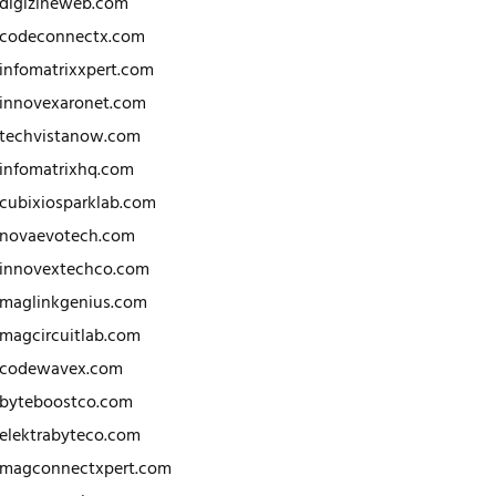
digizineweb.com
codeconnectx.com
infomatrixxpert.com
innovexaronet.com
techvistanow.com
infomatrixhq.com
cubixiosparklab.com
novaevotech.com
innovextechco.com
maglinkgenius.com
magcircuitlab.com
codewavex.com
byteboostco.com
elektrabyteco.com
magconnectxpert.com