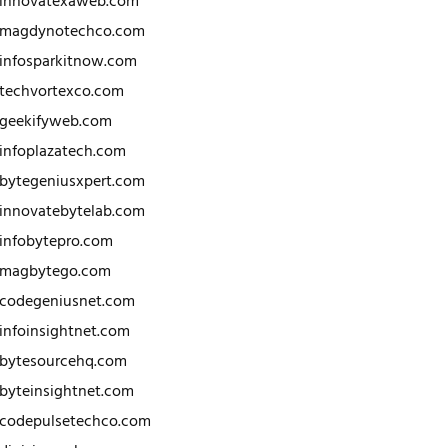
innovatexaweb.com
magdynotechco.com
infosparkitnow.com
techvortexco.com
geekifyweb.com
infoplazatech.com
bytegeniusxpert.com
innovatebytelab.com
infobytepro.com
magbytego.com
codegeniusnet.com
infoinsightnet.com
bytesourcehq.com
byteinsightnet.com
codepulsetechco.com