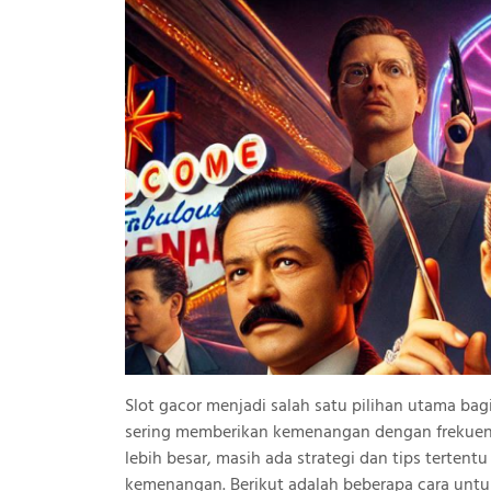
2025
Slot gacor menjadi salah satu pilihan utama bagi
sering memberikan kemenangan dengan frekuens
lebih besar, masih ada strategi dan tips terten
kemenangan. Berikut adalah beberapa cara untu