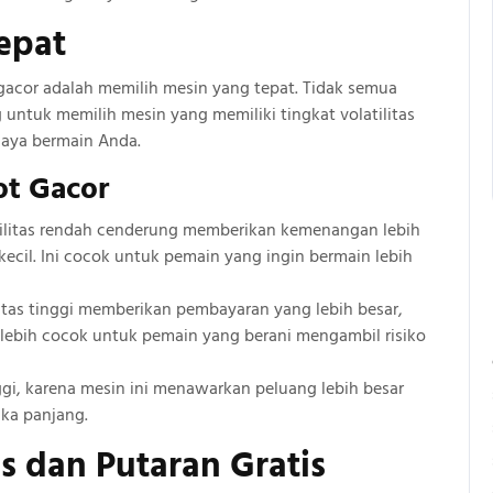
Tepat
acor adalah memilih mesin yang tepat. Tidak semua
g untuk memilih mesin yang memiliki tingkat volatilitas
gaya bermain Anda.
ot Gacor
atilitas rendah cenderung memberikan kemenangan lebih
ecil. Ini cocok untuk pemain yang ingin bermain lebih
litas tinggi memberikan pembayaran yang lebih besar,
 lebih cocok untuk pemain yang berani mengambil risiko
nggi, karena mesin ini menawarkan peluang lebih besar
ka panjang.
s dan Putaran Gratis