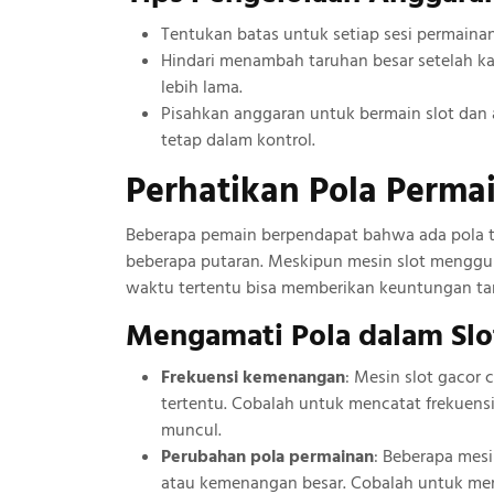
Tentukan batas untuk setiap sesi permainan
Hindari menambah taruhan besar setelah kal
lebih lama.
Pisahkan anggaran untuk bermain slot dan
tetap dalam kontrol.
Perhatikan Pola Perma
Beberapa pemain berpendapat bahwa ada pola te
beberapa putaran. Meskipun mesin slot menggu
waktu tertentu bisa memberikan keuntungan t
Mengamati Pola dalam Slo
Frekuensi kemenangan
: Mesin slot gacor
tertentu. Cobalah untuk mencatat frekuen
muncul.
Perubahan pola permainan
: Beberapa mes
atau kemenangan besar. Cobalah untuk me