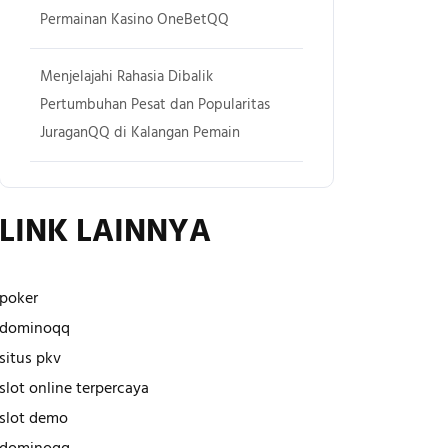
Permainan Kasino OneBetQQ
Menjelajahi Rahasia Dibalik
Pertumbuhan Pesat dan Popularitas
JuraganQQ di Kalangan Pemain
LINK LAINNYA
poker
dominoqq
situs pkv
slot online terpercaya
slot demo