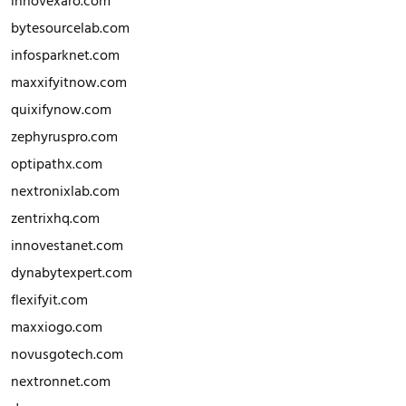
innovexaro.com
bytesourcelab.com
infosparknet.com
maxxifyitnow.com
quixifynow.com
zephyruspro.com
optipathx.com
nextronixlab.com
zentrixhq.com
innovestanet.com
dynabytexpert.com
flexifyit.com
maxxiogo.com
novusgotech.com
nextronnet.com