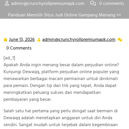
admin@crunchyrollpremiumapk.com
0 comments
Panduan Memilih Situs Judi Online Gampang Menang
>>
Bandarqq
,
Slot
,
Togel
>> Menang Besar Bersama Dewaqq:
Tips dan Trik Sukses
June 13, 2026
admin@crunchyrollpremiumapk.com
June
admin
13,
0 Comments
2026
[ad_1]
Apakah Anda ingin menang besar dalam perjudian online?
Kunjungi Dewaqq, platform perjudian online populer yang
menawarkan berbagai macam permainan untuk dinikmati
para pemain. Dengan tip dan trik yang tepat, Anda dapat
meningkatkan peluang sukses dan mendapatkan
pembayaran yang besar.
Salah satu hal pertama yang perlu diingat saat bermain di
Dewaqq adalah menetapkan anggaran untuk diri Anda
sendiri. Sangat mudah untuk terjebak dalam kegembiraan