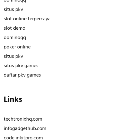
situs pkv
slot online terpercaya
slot demo
dominoqq
poker online
situs pkv
situs pkv games
daftar pkv games
Links
techtronixhq.com
infogadgethub.com
codelinkitpro.com