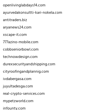
openlivinglabdays14.com
ayurvedakonsultti-kari-nokela.com
antitraders.biz
aryanews24.com
xscape-it.com
777azino-mobile.com
cobbseniorbowl.com
technowdesign.com
durexsecurityandshipping.com
cityroofingandplannig.com
ivdabergasa.com
juyultadesga.com
real-crypto-services.com
mypetzworld.com
infounty.com