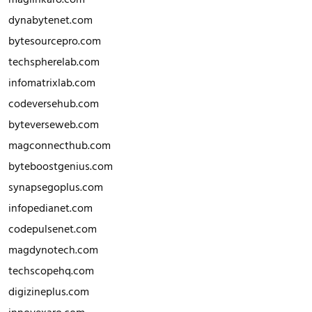
dynabytenet.com
bytesourcepro.com
techspherelab.com
infomatrixlab.com
codeversehub.com
byteverseweb.com
magconnecthub.com
byteboostgenius.com
synapsegoplus.com
infopedianet.com
codepulsenet.com
magdynotech.com
techscopehq.com
digizineplus.com