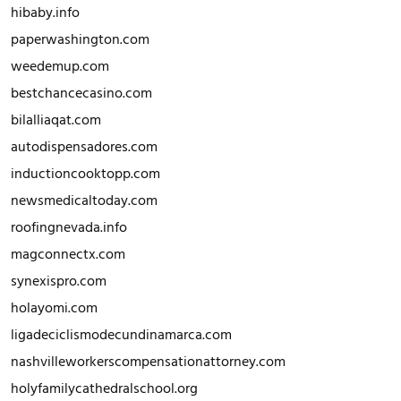
hibaby.info
paperwashington.com
weedemup.com
bestchancecasino.com
bilalliaqat.com
autodispensadores.com
inductioncooktopp.com
newsmedicaltoday.com
roofingnevada.info
magconnectx.com
synexispro.com
holayomi.com
ligadeciclismodecundinamarca.com
nashvilleworkerscompensationattorney.com
holyfamilycathedralschool.org