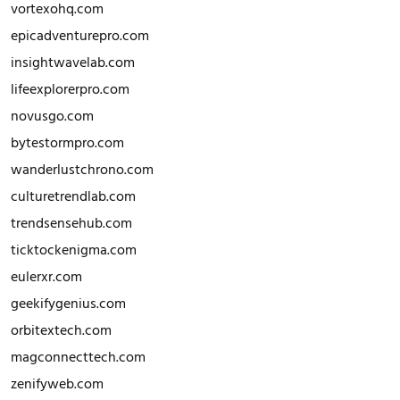
vortexohq.com
epicadventurepro.com
insightwavelab.com
lifeexplorerpro.com
novusgo.com
bytestormpro.com
wanderlustchrono.com
culturetrendlab.com
trendsensehub.com
ticktockenigma.com
eulerxr.com
geekifygenius.com
orbitextech.com
magconnecttech.com
zenifyweb.com