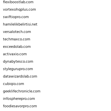
flexiboostlab.com
vortexohqplus.com
swiftiopro.com
hamilelikbelirtisi.net
versalotech.com
techmaxco.com
exceedolab.com
activaxio.com
dynabytesco.com
stylegurupro.com
datawizardslab.com
cubiqio.com
geeklifechronicle.com
infospherepro.com
foodiesavorpro.com