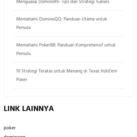
Menguasai Domino99: Tips dan Strategi Sukses
Memahami DominoQQ: Panduan Utama untuk
Pemula
Memahami Poker88: Panduan Komprehensif untuk
Pemula
10 Strategi Teratas untuk Menang di Texas Hold’em
Poker
LINK LAINNYA
poker
dominoqq