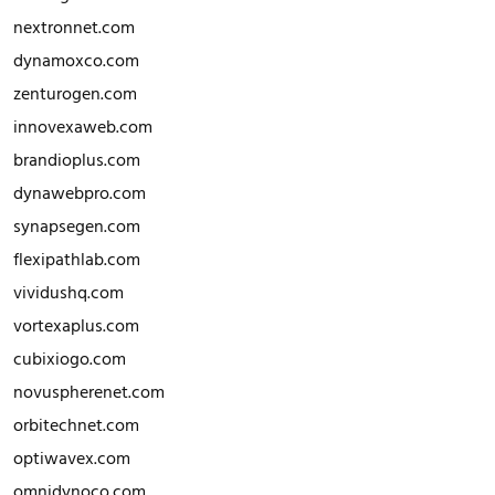
nextronnet.com
dynamoxco.com
zenturogen.com
innovexaweb.com
brandioplus.com
dynawebpro.com
synapsegen.com
flexipathlab.com
vividushq.com
vortexaplus.com
cubixiogo.com
novuspherenet.com
orbitechnet.com
optiwavex.com
omnidynoco.com