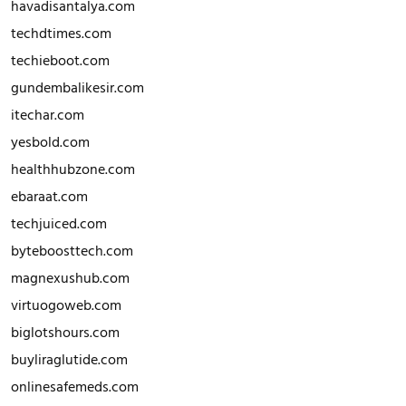
havadisantalya.com
techdtimes.com
techieboot.com
gundembalikesir.com
itechar.com
yesbold.com
healthhubzone.com
ebaraat.com
techjuiced.com
byteboosttech.com
magnexushub.com
virtuogoweb.com
biglotshours.com
buyliraglutide.com
onlinesafemeds.com