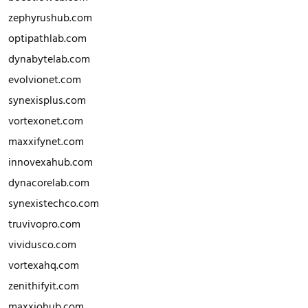
zephyrushub.com
optipathlab.com
dynabytelab.com
evolvionet.com
synexisplus.com
vortexonet.com
maxxifynet.com
innovexahub.com
dynacorelab.com
synexistechco.com
truvivopro.com
vividusco.com
vortexahq.com
zenithifyit.com
maxxiohub.com