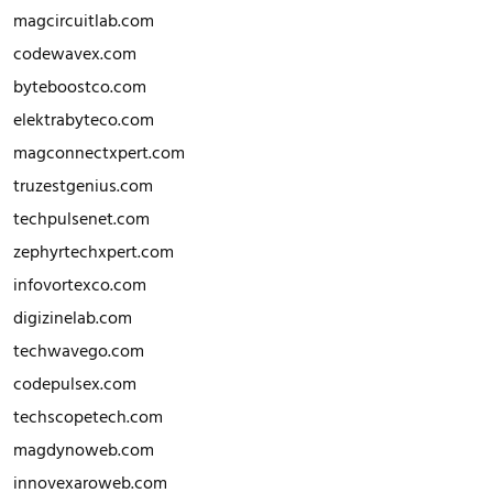
magcircuitlab.com
codewavex.com
byteboostco.com
elektrabyteco.com
magconnectxpert.com
truzestgenius.com
techpulsenet.com
zephyrtechxpert.com
infovortexco.com
digizinelab.com
techwavego.com
codepulsex.com
techscopetech.com
magdynoweb.com
innovexaroweb.com