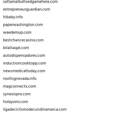
sattamatkafixedgamehere.com
entrepreneurguardian.com
hibaby.info
paperwashington.com
weedemup.com
bestchancecasino.com
bilalliaqat.com
autodispensadores.com
inductioncooktopp.com
newsmedicaltoday.com
roofingnevada.info
magconnectx.com
synexispro.com
holayomi.com
ligadeciclismodecundinamarca.com