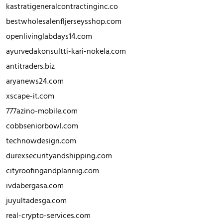
kastratigeneralcontractinginc.co
bestwholesalenfljerseysshop.com
openlivinglabdays14.com
ayurvedakonsultti-kari-nokela.com
antitraders.biz
aryanews24.com
xscape-it.com
777azino-mobile.com
cobbseniorbowl.com
technowdesign.com
durexsecurityandshipping.com
cityroofingandplannig.com
ivdabergasa.com
juyultadesga.com
real-crypto-services.com