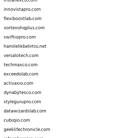
innovistapro.com
flexiboostlab.com
vortexohqplus.com
swiftiopro.com
hamilelikbelirtisi.net
versalotech.com
techmaxco.com
exceedolab.com
activaxio.com
dynabytesco.com
stylegurupro.com
datawizardslab.com
cubiqio.com
geeklifechronicle.com