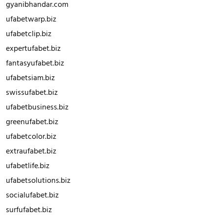
gyanibhandar.com
ufabetwarp.biz
ufabetclip.biz
expertufabet.biz
fantasyufabet.biz
ufabetsiam.biz
swissufabet.biz
ufabetbusiness.biz
greenufabet.biz
ufabetcolor.biz
extraufabet.biz
ufabetlife.biz
ufabetsolutions.biz
socialufabet.biz
surfufabet.biz