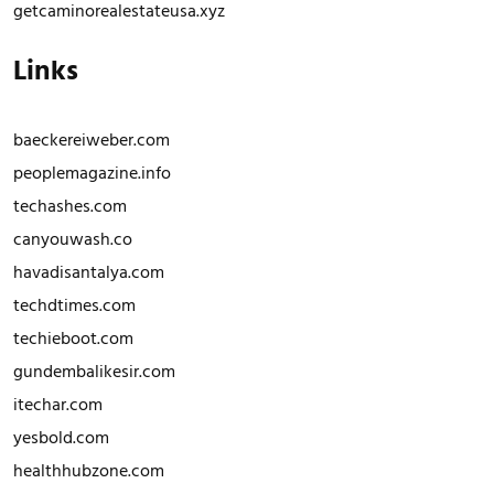
getcaminorealestateusa.xyz
Links
baeckereiweber.com
peoplemagazine.info
techashes.com
canyouwash.co
havadisantalya.com
techdtimes.com
techieboot.com
gundembalikesir.com
itechar.com
yesbold.com
healthhubzone.com