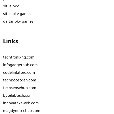
situs pkv
situs pkv games
daftar pkv games
Links
techtronixhq.com
infogadgethub.com
codelinkitpro.com
techboostgen.com
techsensehub.com
bytelabtech.com
innovatexaweb.com
magdynotechco.com