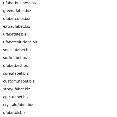
ufabetbusiness.biz
greenufabet.biz
ufabetcolor.biz
extraufabet.biz
ufabetlife.biz
ufabetsolutions.biz
socialufabet.biz
surfufabet.biz
ufabetbest.biz
sureufabet.biz
customufabet.biz
storyufabet.biz
epicufabet.biz
crystalufabet.biz
ufabetok.biz