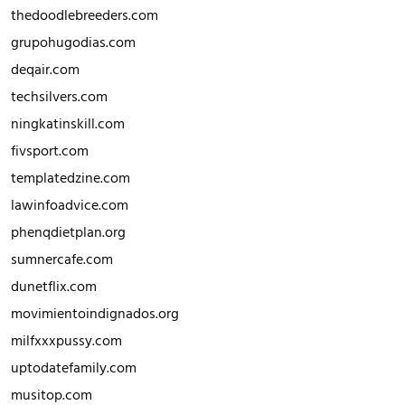
thedoodlebreeders.com
grupohugodias.com
deqair.com
techsilvers.com
ningkatinskill.com
fivsport.com
templatedzine.com
lawinfoadvice.com
phenqdietplan.org
sumnercafe.com
dunetflix.com
movimientoindignados.org
milfxxxpussy.com
uptodatefamily.com
musitop.com