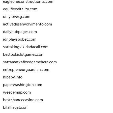
eagleoneconstructiontx.com
equiflexvitality.com
onlylovesg.com
activedesenvolvimento.com
dailyhubpages.com
idnplaysbobet.com
sattakingvikidadacall.com
bestbolaslotgames.com
sattamatkafixedgamehere.com
entrepreneurguardian.com
hibaby.info
paperwashington.com
weedemup.com
bestchancecasino.com
bilalliaqat.com