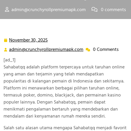
admin@crunchyrollpremiumapk.com
0 comments
Panduan Memilih Situs Judi Online Gampang Menang
>>
Bandarqq
>> Mengenal Sahabatqq: Platform Terpercaya
untuk Taruhan Online yang Aman dan Terjamin
November 30, 2025
November
30,
admin@crunchyrollpremiumapk.com
0 Comments
admin@crunchyrollpr
2025
[ad_1]
Sahabatqq adalah platform terpercaya untuk taruhan online
yang aman dan terjamin yang telah mendapatkan
popularitas di kalangan pemain di Indonesia dan sekitarnya.
Platform ini menawarkan berbagai pilihan taruhan online,
termasuk poker, domino, blackjack, dan permainan kasino
populer lainnya. Dengan Sahabatqq, pemain dapat
menikmati pengalaman bertaruh yang mendebarkan dan
mendalam dari kenyamanan rumah mereka sendiri.
Salah satu alasan utama mengapa Sahabatqq menjadi favorit