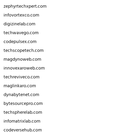
zephyrtechxpert.com
infovortexco.com
digizinelab.com
techwavego.com
codepulsex.com
techscopetech.com
magdynoweb.com
innovexaroweb.com
techreviveco.com
maglinkaro.com
dynabytenet.com
bytesourcepro.com
techspherelab.com
infomatrixlab.com
codeversehub.com