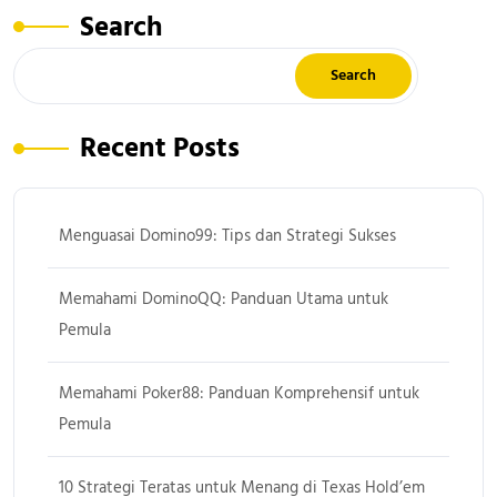
Search
Search
Recent Posts
Menguasai Domino99: Tips dan Strategi Sukses
Memahami DominoQQ: Panduan Utama untuk
Pemula
Memahami Poker88: Panduan Komprehensif untuk
Pemula
10 Strategi Teratas untuk Menang di Texas Hold’em