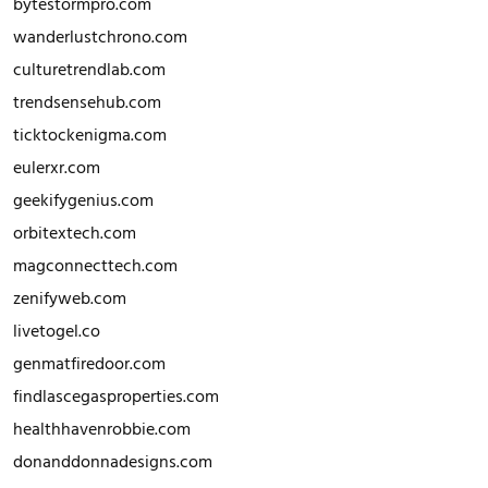
bytestormpro.com
wanderlustchrono.com
culturetrendlab.com
trendsensehub.com
ticktockenigma.com
eulerxr.com
geekifygenius.com
orbitextech.com
magconnecttech.com
zenifyweb.com
livetogel.co
genmatfiredoor.com
findlascegasproperties.com
healthhavenrobbie.com
donanddonnadesigns.com