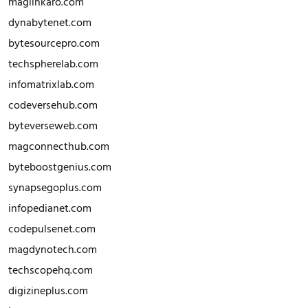
maglinkaro.com
dynabytenet.com
bytesourcepro.com
techspherelab.com
infomatrixlab.com
codeversehub.com
byteverseweb.com
magconnecthub.com
byteboostgenius.com
synapsegoplus.com
infopedianet.com
codepulsenet.com
magdynotech.com
techscopehq.com
digizineplus.com