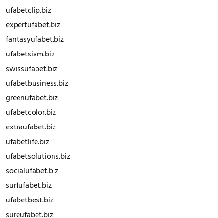
ufabetclip.biz
expertufabet.biz
fantasyufabet.biz
ufabetsiam.biz
swissufabet.biz
ufabetbusiness.biz
greenufabet.biz
ufabetcolor.biz
extraufabet.biz
ufabetlife.biz
ufabetsolutions.biz
socialufabet.biz
surfufabet.biz
ufabetbest.biz
sureufabet.biz