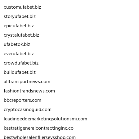
customufabet.biz
storyufabet.biz
epicufabet.biz
crystalufabet.biz
ufabetok.biz
everufabet.biz
crowdufabet.biz
buildufabet.biz
alltransportnews.com
fashiontrandsnews.com
bbcreporters.com
cryptocasinoguid.com
leadingedgemarketingsolutionsmi.com
kastratigeneralcontractinginc.co
bestwholesalenfljerseysshop.com