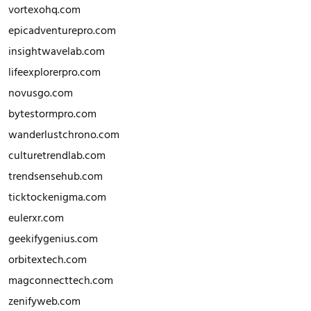
vortexohq.com
epicadventurepro.com
insightwavelab.com
lifeexplorerpro.com
novusgo.com
bytestormpro.com
wanderlustchrono.com
culturetrendlab.com
trendsensehub.com
ticktockenigma.com
eulerxr.com
geekifygenius.com
orbitextech.com
magconnecttech.com
zenifyweb.com