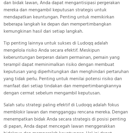
dan bidak lawan, Anda dapat mengantisipasi pergerakan
mereka dan mengambil keputusan strategis untuk
mendapatkan keuntungan. Penting untuk memikirkan
beberapa langkah ke depan dan mempertimbangkan
kemungkinan hasil dari setiap langkah.
Tip penting lainnya untuk sukses di Ludoqq adalah
mengelola risiko Anda secara efektif. Meskipun
keberuntungan berperan dalam permainan, pemain yang
terampil dapat meminimalkan risiko dengan membuat
keputusan yang diperhitungkan dan menghindari pertaruhan
yang tidak perlu. Penting untuk menilai potensi risiko dan
manfaat dari setiap tindakan dan mempertimbangkannya
dengan cermat sebelum mengambil keputusan.
Salah satu strategi paling efektif di Ludoqq adalah fokus
memblokir lawan dan mengganggu rencana mereka. Dengan
menempatkan bidak Anda secara strategis di posisi penting
di papan, Anda dapat mencegah lawan menggerakkan