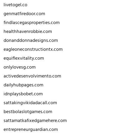
livetogel.co
genmatfiredoor.com
findlascegasproperties.com
healthhavenrobbie.com
donanddonnadesigns.com
eagleoneconstructiontx.com
equiflexvitality.com
onlylovesg.com
activedesenvolvimento.com
dailyhubpages.com
idnplaysbobet.com
sattakingvikidadacall.com
bestbolaslotgames.com
sattamatkafixedgamehere.com
entrepreneurguardian.com