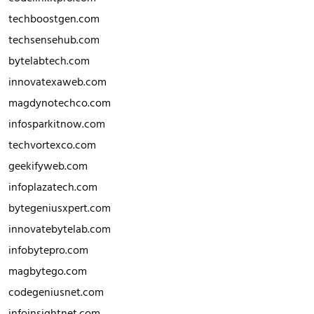
techboostgen.com
techsensehub.com
bytelabtech.com
innovatexaweb.com
magdynotechco.com
infosparkitnow.com
techvortexco.com
geekifyweb.com
infoplazatech.com
bytegeniusxpert.com
innovatebytelab.com
infobytepro.com
magbytego.com
codegeniusnet.com
infoinsightnet.com