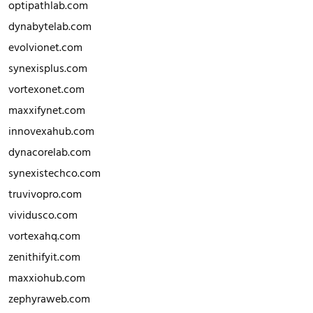
optipathlab.com
dynabytelab.com
evolvionet.com
synexisplus.com
vortexonet.com
maxxifynet.com
innovexahub.com
dynacorelab.com
synexistechco.com
truvivopro.com
vividusco.com
vortexahq.com
zenithifyit.com
maxxiohub.com
zephyraweb.com