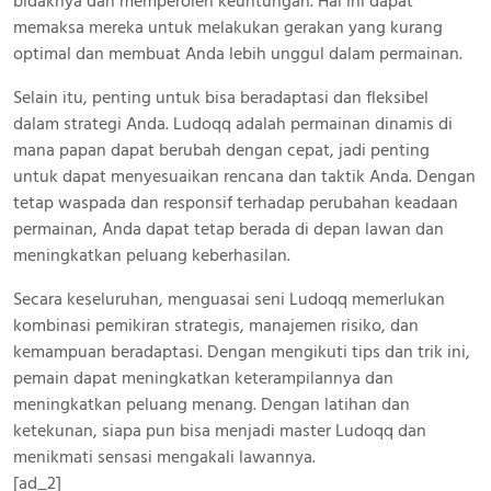
bidaknya dan memperoleh keuntungan. Hal ini dapat
memaksa mereka untuk melakukan gerakan yang kurang
optimal dan membuat Anda lebih unggul dalam permainan.
Selain itu, penting untuk bisa beradaptasi dan fleksibel
dalam strategi Anda. Ludoqq adalah permainan dinamis di
mana papan dapat berubah dengan cepat, jadi penting
untuk dapat menyesuaikan rencana dan taktik Anda. Dengan
tetap waspada dan responsif terhadap perubahan keadaan
permainan, Anda dapat tetap berada di depan lawan dan
meningkatkan peluang keberhasilan.
Secara keseluruhan, menguasai seni Ludoqq memerlukan
kombinasi pemikiran strategis, manajemen risiko, dan
kemampuan beradaptasi. Dengan mengikuti tips dan trik ini,
pemain dapat meningkatkan keterampilannya dan
meningkatkan peluang menang. Dengan latihan dan
ketekunan, siapa pun bisa menjadi master Ludoqq dan
menikmati sensasi mengakali lawannya.
[ad_2]