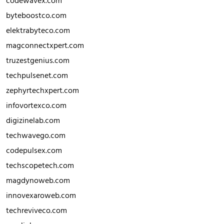
codewavex.com
byteboostco.com
elektrabyteco.com
magconnectxpert.com
truzestgenius.com
techpulsenet.com
zephyrtechxpert.com
infovortexco.com
digizinelab.com
techwavego.com
codepulsex.com
techscopetech.com
magdynoweb.com
innovexaroweb.com
techreviveco.com