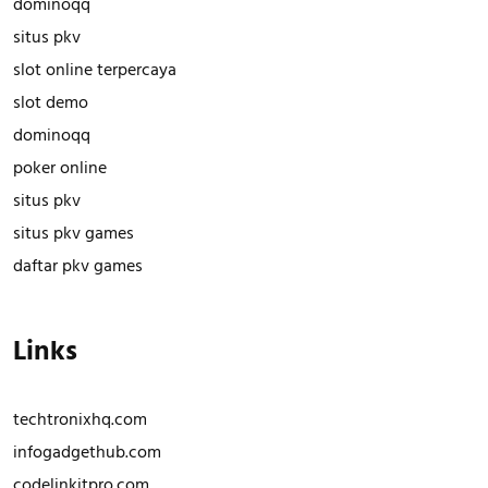
dominoqq
situs pkv
slot online terpercaya
slot demo
dominoqq
poker online
situs pkv
situs pkv games
daftar pkv games
Links
techtronixhq.com
infogadgethub.com
codelinkitpro.com