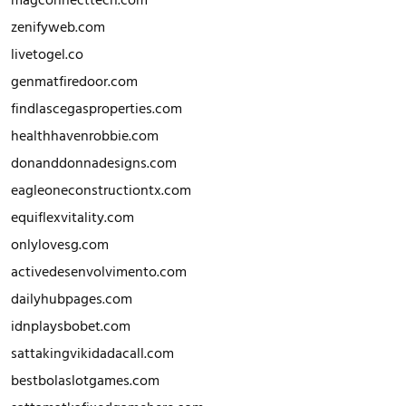
zenifyweb.com
livetogel.co
genmatfiredoor.com
findlascegasproperties.com
healthhavenrobbie.com
donanddonnadesigns.com
eagleoneconstructiontx.com
equiflexvitality.com
onlylovesg.com
activedesenvolvimento.com
dailyhubpages.com
idnplaysbobet.com
sattakingvikidadacall.com
bestbolaslotgames.com