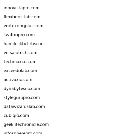
innovistapro.com
flexiboostlab.com
vortexohqplus.com
swiftiopro.com
hamilelikbelirtisi.net
versalotech.com
techmaxco.com
exceedolab.com
activaxio.com
dynabytesco.com
stylegurupro.com
datawizardslab.com
cubiqio.com
geeklifechronicle.com
infospherepro.com