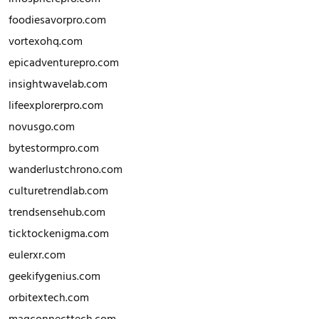
foodiesavorpro.com
vortexohq.com
epicadventurepro.com
insightwavelab.com
lifeexplorerpro.com
novusgo.com
bytestormpro.com
wanderlustchrono.com
culturetrendlab.com
trendsensehub.com
ticktockenigma.com
eulerxr.com
geekifygenius.com
orbitextech.com
magconnecttech.com