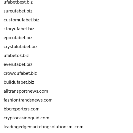
ufabetbest.biz
sureufabet.biz
customufabet.biz
storyufabet.biz
epicufabet.biz
crystalufabet.biz
ufabetok.biz
everufabet.biz
crowdufabet.biz
buildufabet.biz
alltransportnews.com
fashiontrandsnews.com
bbcreporters.com
cryptocasinoguid.com
leadingedgemarketingsolutionsmi.com