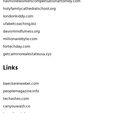
nashvilleworkerscompensationattorney.com
holyfamilycathedralschool.org
londonkiddy.com
ufabetcoaching.biz
davismindfulness.org
millionairebyte.com
fortechday.com
getcaminorealestateusa.xyz
Links
baeckereiweber.com
peoplemagazine.info
techashes.com
canyouwash.co