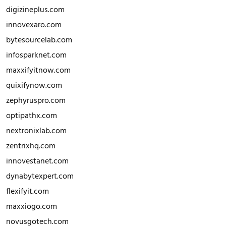
digizineplus.com
innovexaro.com
bytesourcelab.com
infosparknet.com
maxxifyitnow.com
quixifynow.com
zephyruspro.com
optipathx.com
nextronixlab.com
zentrixhq.com
innovestanet.com
dynabytexpert.com
flexifyit.com
maxxiogo.com
novusgotech.com