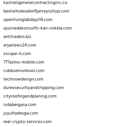
kastratigeneralcontractinginc.co
bestwholesalenfljerseysshop.com
openlivinglabdays14.com
ayurvedakonsultti-kari-nokela.com
antitraders.biz
aryanews24.com
xscape-it.com
777azino-mobile.com
cobbseniorbowl.com
technowdesign.com
durexsecurityandshipping.com
cityroofingandplannig.com
ivdabergasa.com
juyultadesga.com
real-crypto-services.com