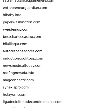
sattamatkafixedgamehere.com
entrepreneurguardian.com
hibaby.info
paperwashington.com
weedemup.com
bestchancecasino.com
bilalliaqat.com
autodispensadores.com
inductioncooktopp.com
newsmedicaltoday.com
roofingnevada.info
magconnectx.com
synexispro.com
holayomi.com
ligadeciclismodecundinamarca.com