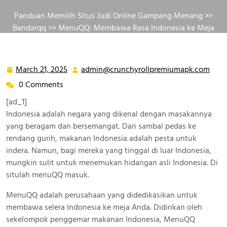
Panduan Memilih Situs Judi Online Gampang Menang
>>
Bandarqq
>> MenuQQ: Membawa Rasa Indonesia ke Meja
Anda
March 21, 2025
admin@crunchyrollpremiumapk.com
March
admi
21,
0 Comments
2025
[ad_1]
Indonesia adalah negara yang dikenal dengan masakannya
yang beragam dan bersemangat. Dari sambal pedas ke
rendang gurih, makanan Indonesia adalah pesta untuk
indera. Namun, bagi mereka yang tinggal di luar Indonesia,
mungkin sulit untuk menemukan hidangan asli Indonesia. Di
situlah menuQQ masuk.
MenuQQ adalah perusahaan yang didedikasikan untuk
membawa selera Indonesia ke meja Anda. Didirikan oleh
sekelompok penggemar makanan Indonesia, MenuQQ