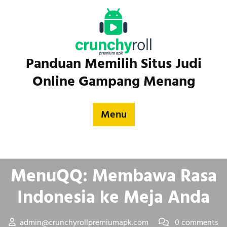
Skip
to
content
Panduan Memilih Situs Judi
Online Gampang Menang
Menu
Posted On March 21, 2025
MenuQQ: Membawa Rasa
Indonesia ke Meja Anda
admin@crunchyrollpremiumapk.com
0 comments