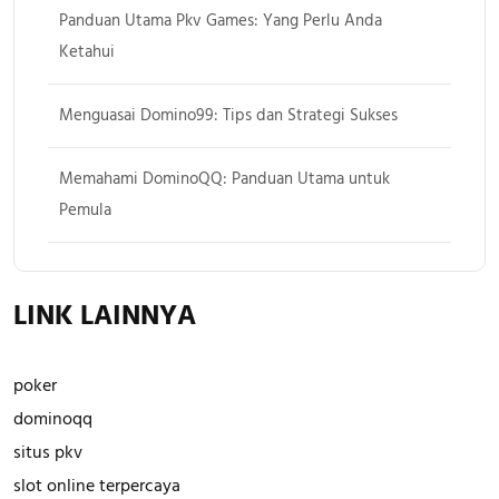
Panduan Utama Pkv Games: Yang Perlu Anda
Ketahui
Menguasai Domino99: Tips dan Strategi Sukses
Memahami DominoQQ: Panduan Utama untuk
Pemula
LINK LAINNYA
poker
dominoqq
situs pkv
slot online terpercaya