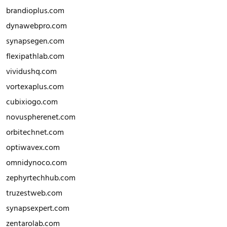
brandioplus.com
dynawebpro.com
synapsegen.com
flexipathlab.com
vividushq.com
vortexaplus.com
cubixiogo.com
novuspherenet.com
orbitechnet.com
optiwavex.com
omnidynoco.com
zephyrtechhub.com
truzestweb.com
synapsexpert.com
zentarolab.com