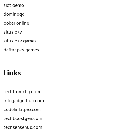
slot demo
dominoqq
poker online
situs pkv
situs pkv games
daftar pkv games
Links
techtronixhq.com
infogadgethub.com
codelinkitpro.com
techboostgen.com
techsensehub.com