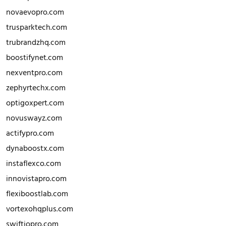
novaevopro.com
trusparktech.com
trubrandzhq.com
boostifynet.com
nexventpro.com
zephyrtechx.com
optigoxpert.com
novuswayz.com
actifypro.com
dynaboostx.com
instaflexco.com
innovistapro.com
flexiboostlab.com
vortexohqplus.com
swiftiopro.com