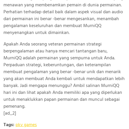
menawan yang membenamkan pemain di dunia permainan.
Perhatian terhadap detail baik dalam aspek visual dan audio
dari permainan ini benar -benar mengesankan, menambah
pengalaman keseluruhan dan membuat MurniQQ
menyenangkan untuk dimainkan.
Apakah Anda seorang veteran permainan strategi
berpengalaman atau hanya mencari tantangan baru,
MurniQQ adalah permainan yang sempurna untuk Anda.
Perpaduan strategi, keberuntungan, dan keterampilan
membuat pengalaman yang benar -benar unik dan menarik
yang akan membuat Anda kembali untuk mendapatkan lebih
banyak. Jadi mengapa menunggu? Ambil salinan MurniQQ
hari ini dan lihat apakah Anda memiliki apa yang diperlukan
untuk menaklukkan papan permainan dan muncul sebagai
pemenang.
[ad_2]
Tags:
pkv games