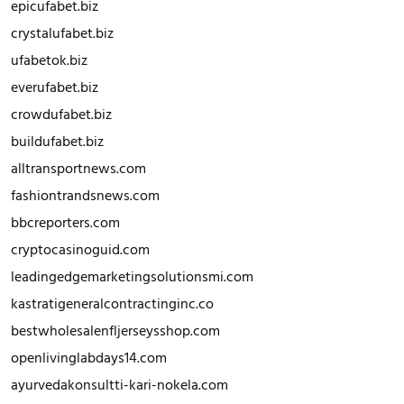
epicufabet.biz
crystalufabet.biz
ufabetok.biz
everufabet.biz
crowdufabet.biz
buildufabet.biz
alltransportnews.com
fashiontrandsnews.com
bbcreporters.com
cryptocasinoguid.com
leadingedgemarketingsolutionsmi.com
kastratigeneralcontractinginc.co
bestwholesalenfljerseysshop.com
openlivinglabdays14.com
ayurvedakonsultti-kari-nokela.com