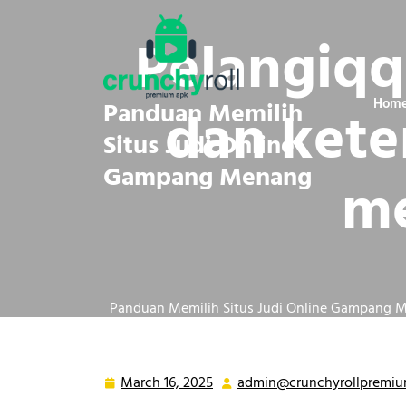
Skip
to
Pelangiqq
content
Hom
Panduan Memilih
dan kete
Situs Judi Online
Gampang Menang
me
Panduan Memilih Situs Judi Online Gampang 
March 16, 2025
admin@crunchyrollpremi
March
16,