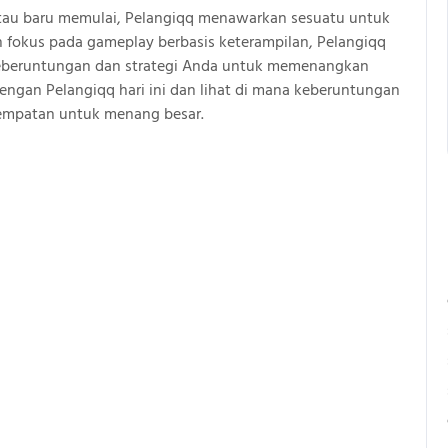
tau baru memulai, Pelangiqq menawarkan sesuatu untuk
 fokus pada gameplay berbasis keterampilan, Pelangiqq
eberuntungan dan strategi Anda untuk memenangkan
ngan Pelangiqq hari ini dan lihat di mana keberuntungan
empatan untuk menang besar.