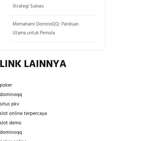
Strategi Sukses
Memahami DominoQQ: Panduan
Utama untuk Pemula
LINK LAINNYA
poker
dominoqq
situs pkv
slot online terpercaya
slot demo
dominoqq