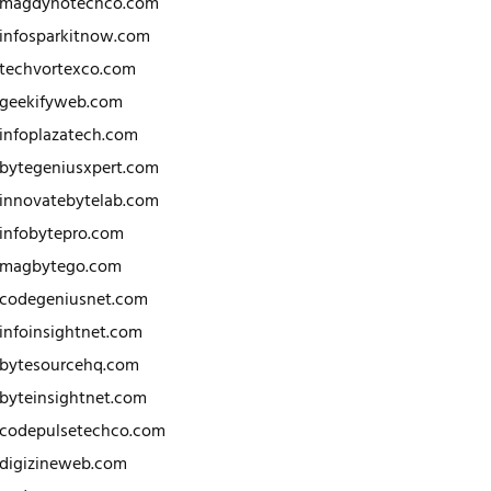
magdynotechco.com
infosparkitnow.com
techvortexco.com
geekifyweb.com
infoplazatech.com
bytegeniusxpert.com
innovatebytelab.com
infobytepro.com
magbytego.com
codegeniusnet.com
infoinsightnet.com
bytesourcehq.com
byteinsightnet.com
codepulsetechco.com
digizineweb.com