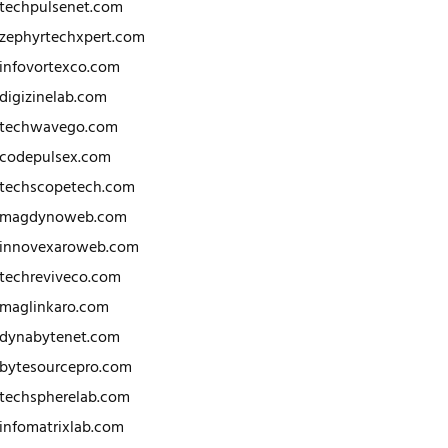
techpulsenet.com
zephyrtechxpert.com
infovortexco.com
digizinelab.com
techwavego.com
codepulsex.com
techscopetech.com
magdynoweb.com
innovexaroweb.com
techreviveco.com
maglinkaro.com
dynabytenet.com
bytesourcepro.com
techspherelab.com
infomatrixlab.com