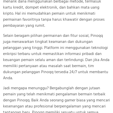
menarik dana menggunakan berbagai metode, termasuk
kartu kredit, dompet elektronik, dan bahkan mata uang
kripto. Hal ini memudahkan pemain untuk menikmati
permainan favoritnya tanpa harus khawatir dengan proses
pembayaran yang rumit.
Selain beragam pilihan permainan dan fitur sosial, Pinoqq
juga menawarkan tingkat keamanan dan dukungan
pelanggan yang tinggi. Platform ini menggunakan teknologi
enkripsi terbaru untuk memastikan informasi pribadi dan
keuangan pemain selalu aman dan terlindungi. Dan jika Anda
memiliki pertanyaan atau masalah saat bermain, tim
dukungan pelanggan Pinoqq tersedia 24/7 untuk membantu
Anda.
Jadi mengapa menunggu? Bergabunglah dengan jutaan
pemain yang telah menikmati pengalaman bermain terbaik
dengan Pinoqq. Baik Anda seorang gamer biasa yang mencari
kesenangan atau profesional berpengalaman yang mencari
tantangan baru, Pinoqq memiliki sesuatu untuk semua