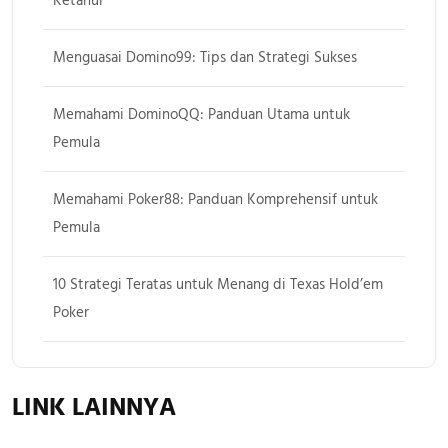
Ketahui
Menguasai Domino99: Tips dan Strategi Sukses
Memahami DominoQQ: Panduan Utama untuk
Pemula
Memahami Poker88: Panduan Komprehensif untuk
Pemula
10 Strategi Teratas untuk Menang di Texas Hold’em
Poker
LINK LAINNYA