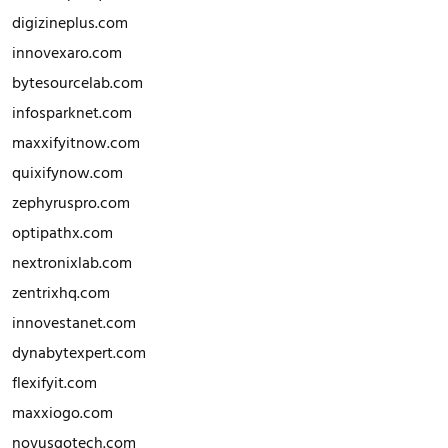
digizineplus.com
innovexaro.com
bytesourcelab.com
infosparknet.com
maxxifyitnow.com
quixifynow.com
zephyruspro.com
optipathx.com
nextronixlab.com
zentrixhq.com
innovestanet.com
dynabytexpert.com
flexifyit.com
maxxiogo.com
novusgotech.com