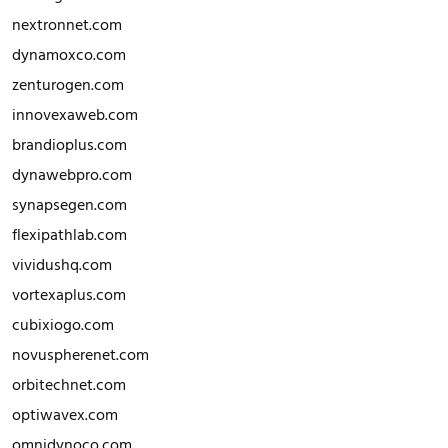
nextronnet.com
dynamoxco.com
zenturogen.com
innovexaweb.com
brandioplus.com
dynawebpro.com
synapsegen.com
flexipathlab.com
vividushq.com
vortexaplus.com
cubixiogo.com
novuspherenet.com
orbitechnet.com
optiwavex.com
omnidynoco.com