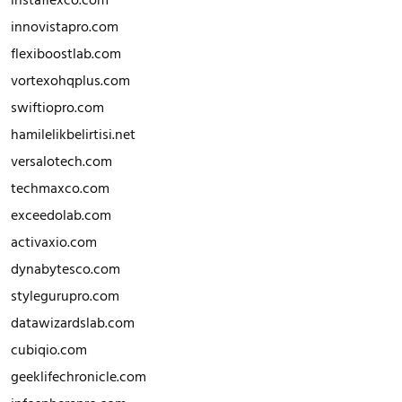
innovistapro.com
flexiboostlab.com
vortexohqplus.com
swiftiopro.com
hamilelikbelirtisi.net
versalotech.com
techmaxco.com
exceedolab.com
activaxio.com
dynabytesco.com
stylegurupro.com
datawizardslab.com
cubiqio.com
geeklifechronicle.com