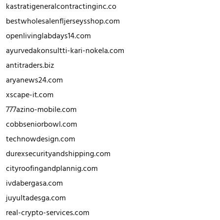
kastratigeneralcontractinginc.co
bestwholesalenfljerseysshop.com
openlivinglabdays14.com
ayurvedakonsultti-kari-nokela.com
antitraders.biz
aryanews24.com
xscape-it.com
777azino-mobile.com
cobbseniorbowl.com
technowdesign.com
durexsecurityandshipping.com
cityroofingandplannig.com
ivdabergasa.com
juyultadesga.com
real-crypto-services.com