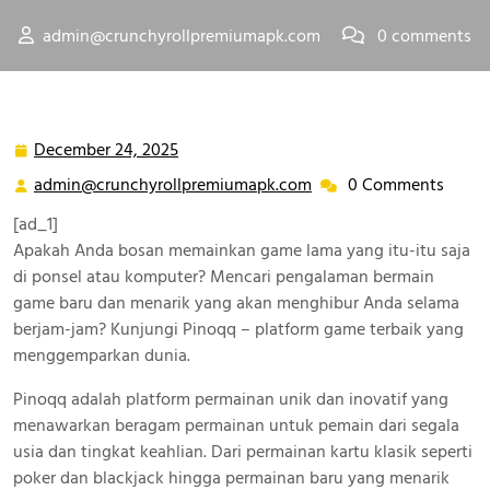
admin@crunchyrollpremiumapk.com
0 comments
Panduan Memilih Situs Judi Online Gampang Menang
>>
Bandarqq
,
Slot
>> Pinoqq: Pengalaman Bermain Game
Terbaik yang Harus Anda Coba Hari Ini
December 24, 2025
December
24,
admin@crunchyrollpremiumapk.com
0 Comments
admin@crunchyrollpr
2025
[ad_1]
Apakah Anda bosan memainkan game lama yang itu-itu saja
di ponsel atau komputer? Mencari pengalaman bermain
game baru dan menarik yang akan menghibur Anda selama
berjam-jam? Kunjungi Pinoqq – platform game terbaik yang
menggemparkan dunia.
Pinoqq adalah platform permainan unik dan inovatif yang
menawarkan beragam permainan untuk pemain dari segala
usia dan tingkat keahlian. Dari permainan kartu klasik seperti
poker dan blackjack hingga permainan baru yang menarik