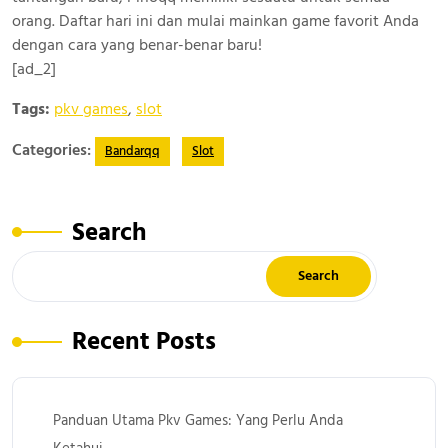
orang. Daftar hari ini dan mulai mainkan game favorit Anda
dengan cara yang benar-benar baru!
[ad_2]
Tags:
pkv games
,
slot
Categories:
Bandarqq
Slot
Search
Search
Recent Posts
Panduan Utama Pkv Games: Yang Perlu Anda