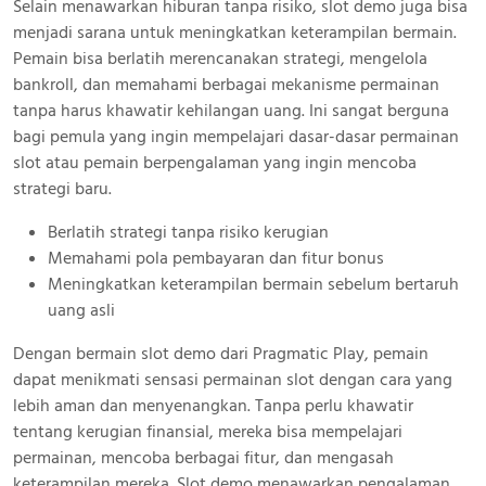
Selain menawarkan hiburan tanpa risiko, slot demo juga bisa
menjadi sarana untuk meningkatkan keterampilan bermain.
Pemain bisa berlatih merencanakan strategi, mengelola
bankroll, dan memahami berbagai mekanisme permainan
tanpa harus khawatir kehilangan uang. Ini sangat berguna
bagi pemula yang ingin mempelajari dasar-dasar permainan
slot atau pemain berpengalaman yang ingin mencoba
strategi baru.
Berlatih strategi tanpa risiko kerugian
Memahami pola pembayaran dan fitur bonus
Meningkatkan keterampilan bermain sebelum bertaruh
uang asli
Dengan bermain slot demo dari Pragmatic Play, pemain
dapat menikmati sensasi permainan slot dengan cara yang
lebih aman dan menyenangkan. Tanpa perlu khawatir
tentang kerugian finansial, mereka bisa mempelajari
permainan, mencoba berbagai fitur, dan mengasah
keterampilan mereka. Slot demo menawarkan pengalaman