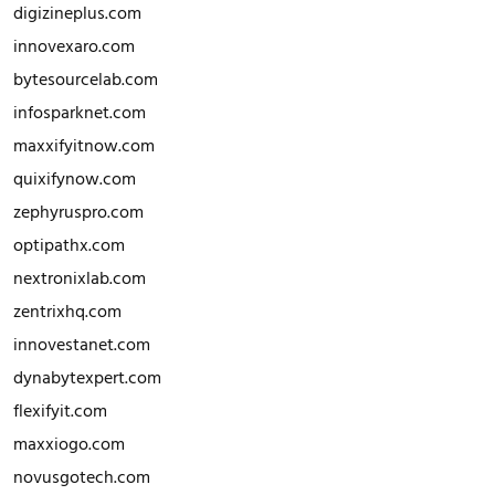
digizineplus.com
innovexaro.com
bytesourcelab.com
infosparknet.com
maxxifyitnow.com
quixifynow.com
zephyruspro.com
optipathx.com
nextronixlab.com
zentrixhq.com
innovestanet.com
dynabytexpert.com
flexifyit.com
maxxiogo.com
novusgotech.com