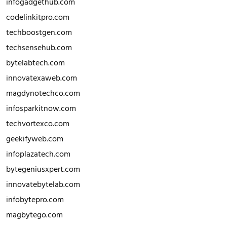
infogadgethub.com
codelinkitpro.com
techboostgen.com
techsensehub.com
bytelabtech.com
innovatexaweb.com
magdynotechco.com
infosparkitnow.com
techvortexco.com
geekifyweb.com
infoplazatech.com
bytegeniusxpert.com
innovatebytelab.com
infobytepro.com
magbytego.com