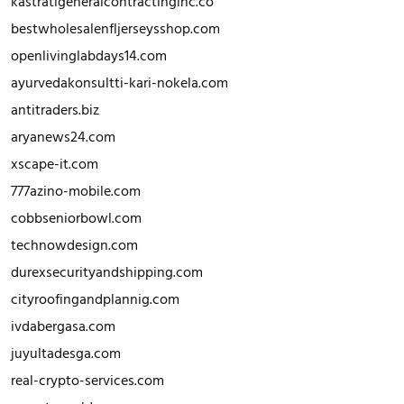
kastratigeneralcontractinginc.co
bestwholesalenfljerseysshop.com
openlivinglabdays14.com
ayurvedakonsultti-kari-nokela.com
antitraders.biz
aryanews24.com
xscape-it.com
777azino-mobile.com
cobbseniorbowl.com
technowdesign.com
durexsecurityandshipping.com
cityroofingandplannig.com
ivdabergasa.com
juyultadesga.com
real-crypto-services.com