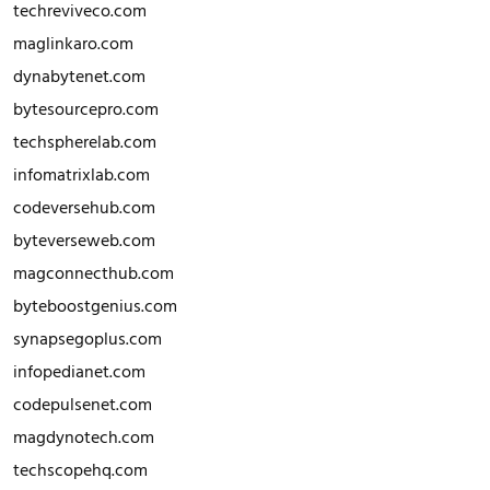
techreviveco.com
maglinkaro.com
dynabytenet.com
bytesourcepro.com
techspherelab.com
infomatrixlab.com
codeversehub.com
byteverseweb.com
magconnecthub.com
byteboostgenius.com
synapsegoplus.com
infopedianet.com
codepulsenet.com
magdynotech.com
techscopehq.com