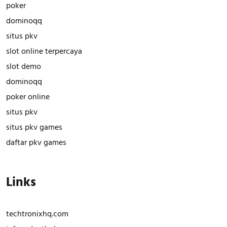
poker
dominoqq
situs pkv
slot online terpercaya
slot demo
dominoqq
poker online
situs pkv
situs pkv games
daftar pkv games
Links
techtronixhq.com