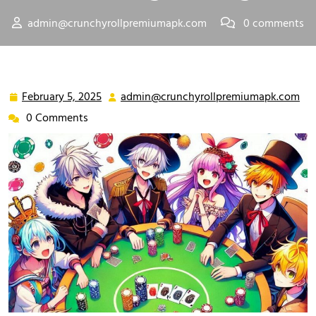
admin@crunchyrollpremiumapk.com
0 comments
Panduan Memilih Situs Judi Online Gampang Menang
>>
Slot
>> Poker – Slot Demo Pragmatic Play Sensasi Bermain Tanpa
Risiko Kehilangan Uang
February 5, 2025
admin@crunchyrollpremiumapk.com
February
ad
5,
0 Comments
2025