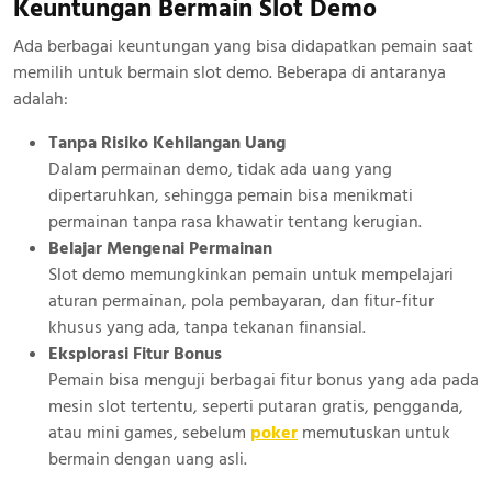
Keuntungan Bermain Slot Demo
Ada berbagai keuntungan yang bisa didapatkan pemain saat
memilih untuk bermain slot demo. Beberapa di antaranya
adalah:
Tanpa Risiko Kehilangan Uang
Dalam permainan demo, tidak ada uang yang
dipertaruhkan, sehingga pemain bisa menikmati
permainan tanpa rasa khawatir tentang kerugian.
Belajar Mengenai Permainan
Slot demo memungkinkan pemain untuk mempelajari
aturan permainan, pola pembayaran, dan fitur-fitur
khusus yang ada, tanpa tekanan finansial.
Eksplorasi Fitur Bonus
Pemain bisa menguji berbagai fitur bonus yang ada pada
mesin slot tertentu, seperti putaran gratis, pengganda,
atau mini games, sebelum
poker
memutuskan untuk
bermain dengan uang asli.