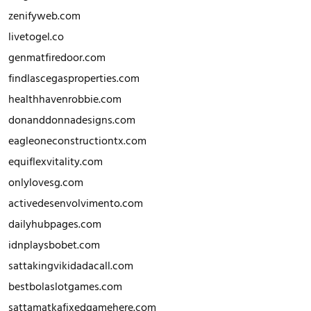
zenifyweb.com
livetogel.co
genmatfiredoor.com
findlascegasproperties.com
healthhavenrobbie.com
donanddonnadesigns.com
eagleoneconstructiontx.com
equiflexvitality.com
onlylovesg.com
activedesenvolvimento.com
dailyhubpages.com
idnplaysbobet.com
sattakingvikidadacall.com
bestbolaslotgames.com
sattamatkafixedgamehere.com