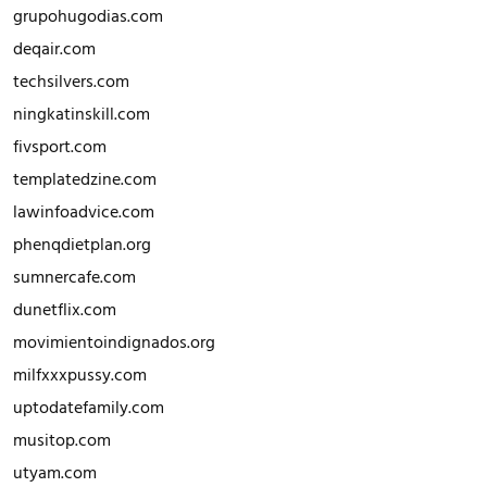
grupohugodias.com
deqair.com
techsilvers.com
ningkatinskill.com
fivsport.com
templatedzine.com
lawinfoadvice.com
phenqdietplan.org
sumnercafe.com
dunetflix.com
movimientoindignados.org
milfxxxpussy.com
uptodatefamily.com
musitop.com
utyam.com