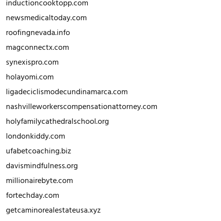
inductioncooktopp.com
newsmedicaltoday.com
roofingnevada.info
magconnectx.com
synexispro.com
holayomi.com
ligadeciclismodecundinamarca.com
nashvilleworkerscompensationattorney.com
holyfamilycathedralschool.org
londonkiddy.com
ufabetcoaching.biz
davismindfulness.org
millionairebyte.com
fortechday.com
getcaminorealestateusa.xyz