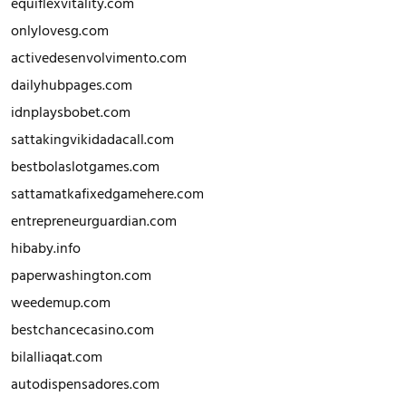
equiflexvitality.com
onlylovesg.com
activedesenvolvimento.com
dailyhubpages.com
idnplaysbobet.com
sattakingvikidadacall.com
bestbolaslotgames.com
sattamatkafixedgamehere.com
entrepreneurguardian.com
hibaby.info
paperwashington.com
weedemup.com
bestchancecasino.com
bilalliaqat.com
autodispensadores.com