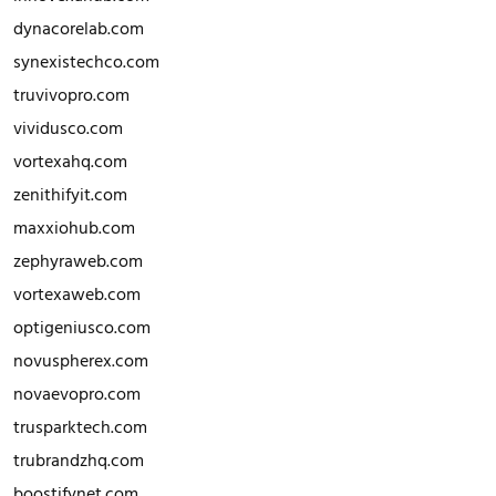
dynacorelab.com
synexistechco.com
truvivopro.com
vividusco.com
vortexahq.com
zenithifyit.com
maxxiohub.com
zephyraweb.com
vortexaweb.com
optigeniusco.com
novuspherex.com
novaevopro.com
trusparktech.com
trubrandzhq.com
boostifynet.com