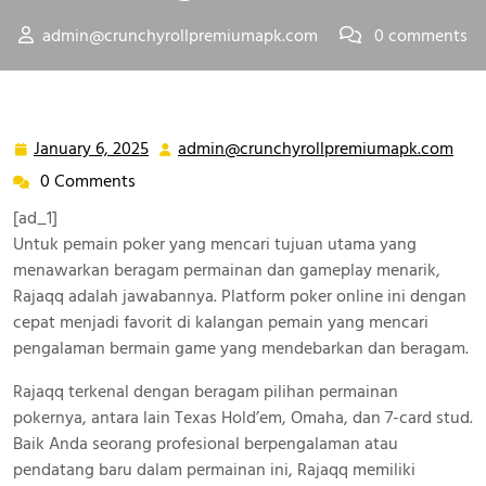
admin@crunchyrollpremiumapk.com
0 comments
Panduan Memilih Situs Judi Online Gampang Menang
>>
Bandarqq
>> Rajaqq: Tujuan Utama Para Pemain Poker yang
Mencari Variasi dan Kegembiraan
January 6, 2025
admin@crunchyrollpremiumapk.com
January
adm
6,
0 Comments
2025
[ad_1]
Untuk pemain poker yang mencari tujuan utama yang
menawarkan beragam permainan dan gameplay menarik,
Rajaqq adalah jawabannya. Platform poker online ini dengan
cepat menjadi favorit di kalangan pemain yang mencari
pengalaman bermain game yang mendebarkan dan beragam.
Rajaqq terkenal dengan beragam pilihan permainan
pokernya, antara lain Texas Hold’em, Omaha, dan 7-card stud.
Baik Anda seorang profesional berpengalaman atau
pendatang baru dalam permainan ini, Rajaqq memiliki