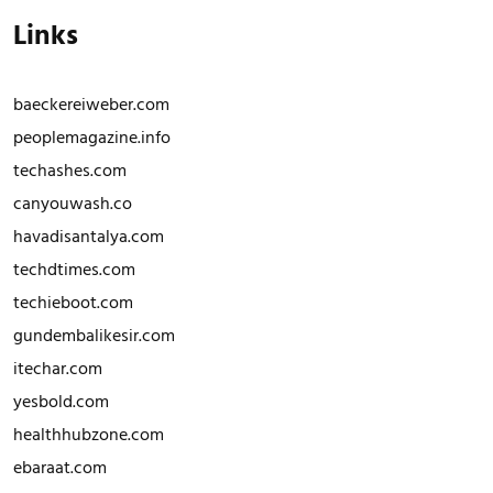
Links
baeckereiweber.com
peoplemagazine.info
techashes.com
canyouwash.co
havadisantalya.com
techdtimes.com
techieboot.com
gundembalikesir.com
itechar.com
yesbold.com
healthhubzone.com
ebaraat.com