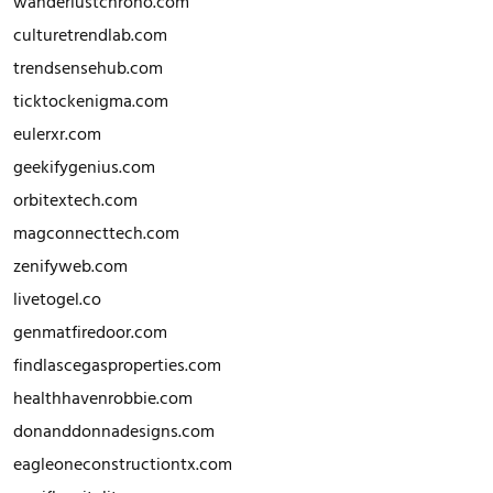
wanderlustchrono.com
culturetrendlab.com
trendsensehub.com
ticktockenigma.com
eulerxr.com
geekifygenius.com
orbitextech.com
magconnecttech.com
zenifyweb.com
livetogel.co
genmatfiredoor.com
findlascegasproperties.com
healthhavenrobbie.com
donanddonnadesigns.com
eagleoneconstructiontx.com