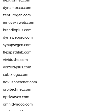
nextronnet.com
dynamoxco.com
zenturogen.com
innovexaweb.com
brandioplus.com
dynawebpro.com
synapsegen.com
flexipathlab.com
vividushq.com
vortexaplus.com
cubixiogo.com
novuspherenet.com
orbitechnet.com
optiwavex.com
omnidynoco.com