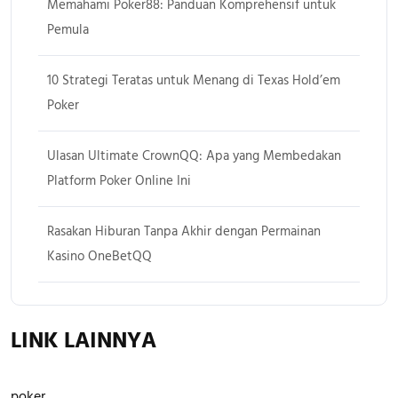
Memahami Poker88: Panduan Komprehensif untuk
Pemula
10 Strategi Teratas untuk Menang di Texas Hold’em
Poker
Ulasan Ultimate CrownQQ: Apa yang Membedakan
Platform Poker Online Ini
Rasakan Hiburan Tanpa Akhir dengan Permainan
Kasino OneBetQQ
LINK LAINNYA
poker