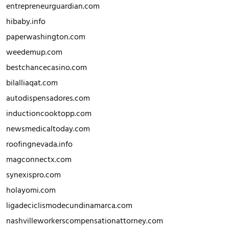
entrepreneurguardian.com
hibaby.info
paperwashington.com
weedemup.com
bestchancecasino.com
bilalliaqat.com
autodispensadores.com
inductioncooktopp.com
newsmedicaltoday.com
roofingnevada.info
magconnectx.com
synexispro.com
holayomi.com
ligadeciclismodecundinamarca.com
nashvilleworkerscompensationattorney.com