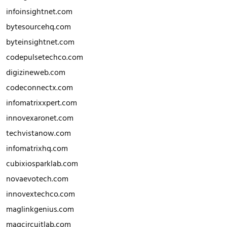
infoinsightnet.com
bytesourcehq.com
byteinsightnet.com
codepulsetechco.com
digizineweb.com
codeconnectx.com
infomatrixxpert.com
innovexaronet.com
techvistanow.com
infomatrixhq.com
cubixiosparklab.com
novaevotech.com
innovextechco.com
maglinkgenius.com
magcircuitlab.com