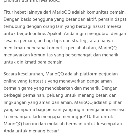
prioritas utama di MarioQQ.
Fitur hebat lainnya dari MarioQQ adalah komunitas pemain.
Dengan basis pengguna yang besar dan aktif, pemain dapat
terhubung dengan orang lain yang berbagi hasrat mereka
untuk berjudi online. Apakah Anda ingin mengobrol dengan
sesama pemain, berbagi tips dan strategi, atau hanya
menikmati beberapa kompetisi persahabatan, MarioQQ
menawarkan komunitas yang bersemangat dan menarik
untuk dinikmati para pemain.
Secara keseluruhan, MarioQQ adalah platform perjudian
online yang fantastis yang menawarkan pengalaman
bermain game yang mendebarkan dan menarik. Dengan
berbagai permainan, peluang untuk menang besar, dan
lingkungan yang aman dan aman, MarioQQ adalah pilihan
yang sempurna bagi pemain yang ingin mengalami sensasi
kemenangan. Jadi mengapa menunggu? Daftar untuk
MarioQQ hari ini dan mulailah bermain untuk kesempatan
Anda untuk menang besar!