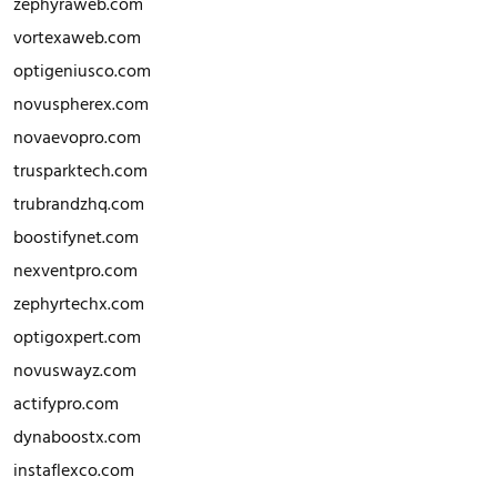
zephyraweb.com
vortexaweb.com
optigeniusco.com
novuspherex.com
novaevopro.com
trusparktech.com
trubrandzhq.com
boostifynet.com
nexventpro.com
zephyrtechx.com
optigoxpert.com
novuswayz.com
actifypro.com
dynaboostx.com
instaflexco.com