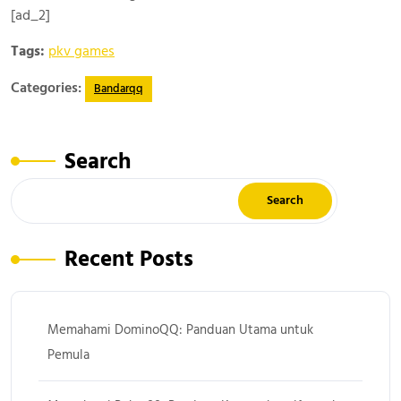
[ad_2]
Tags:
pkv games
Categories:
Bandarqq
Search
Search
Recent Posts
Memahami DominoQQ: Panduan Utama untuk
Pemula