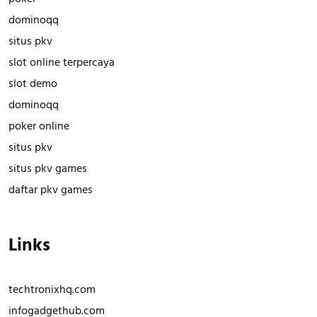
dominoqq
situs pkv
slot online terpercaya
slot demo
dominoqq
poker online
situs pkv
situs pkv games
daftar pkv games
Links
techtronixhq.com
infogadgethub.com