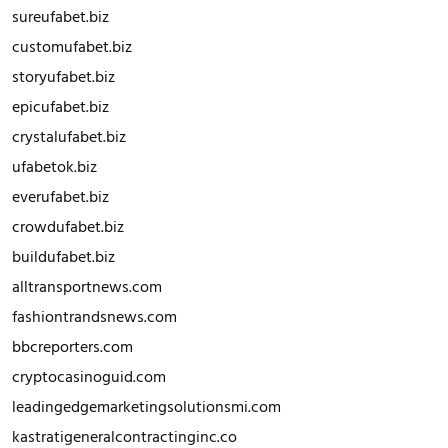
sureufabet.biz
customufabet.biz
storyufabet.biz
epicufabet.biz
crystalufabet.biz
ufabetok.biz
everufabet.biz
crowdufabet.biz
buildufabet.biz
alltransportnews.com
fashiontrandsnews.com
bbcreporters.com
cryptocasinoguid.com
leadingedgemarketingsolutionsmi.com
kastratigeneralcontractinginc.co