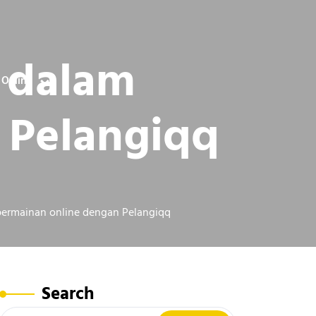
 dalam
 Online
 Pelangiqq
permainan online dengan Pelangiqq
Search