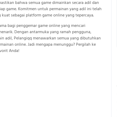
astikan bahwa semua game dimainkan secara adil dan
iap game. Komitmen untuk permainan yang adil ini telah
uat sebagai platform game online yang tepercaya.
utama bagi penggemar game online yang mencari
enarik. Dengan antarmuka yang ramah pengguna,
in adil, Pelangiqq menawarkan semua yang dibutuhkan
rmainan online. Jadi mengapa menunggu? Pergilah ke
vorit Anda!