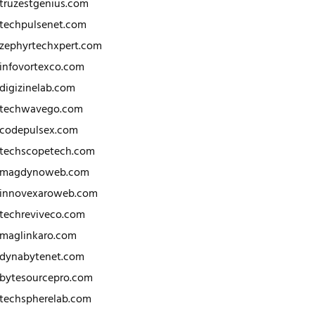
truzestgenius.com
techpulsenet.com
zephyrtechxpert.com
infovortexco.com
digizinelab.com
techwavego.com
codepulsex.com
techscopetech.com
magdynoweb.com
innovexaroweb.com
techreviveco.com
maglinkaro.com
dynabytenet.com
bytesourcepro.com
techspherelab.com