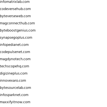
infomatrixlab.com
codeversehub.com
byteverseweb.com
magconnecthub.com
byteboostgenius.com
synapsegoplus.com
infopedianet.com
codepulsenet.com
magdynotech.com
techscopehq.com
digizineplus.com
innovexaro.com
bytesourcelab.com
infosparknet.com
maxxifyitnow.com