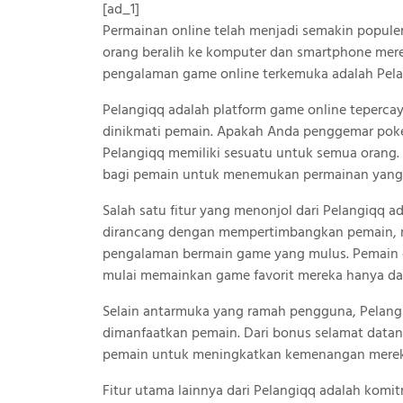
[ad_1]
2025
Permainan online telah menjadi semakin popule
orang beralih ke komputer dan smartphone mer
pengalaman game online terkemuka adalah Pela
Pelangiqq adalah platform game online teper
dinikmati pemain. Apakah Anda penggemar poker
Pelangiqq memiliki sesuatu untuk semua orang.
bagi pemain untuk menemukan permainan yang m
Salah satu fitur yang menonjol dari Pelangiqq 
dirancang dengan mempertimbangkan pemain, 
pengalaman bermain game yang mulus. Pemain
mulai memainkan game favorit mereka hanya dal
Selain antarmuka yang ramah pengguna, Pelang
dimanfaatkan pemain. Dari bonus selamat datan
pemain untuk meningkatkan kemenangan merek
Fitur utama lainnya dari Pelangiqq adalah kom