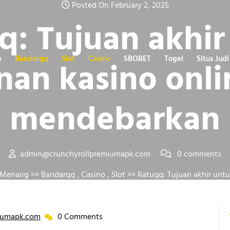
Posted On February 2, 2025
q: Tujuan akhir
e
Bandarqq
Slot
Casino
SBOBET
Togel
Situs Judi
nan kasino onli
mendebarkan
admin@crunchyrollpremiumapk.com
0 comments
g Menang
>>
Bandarqq
,
Casino
,
Slot
>> Ratuqq: Tujuan akhir unt
iumapk.com
0 Comments
admin@crunchyrollpremiumapk.com