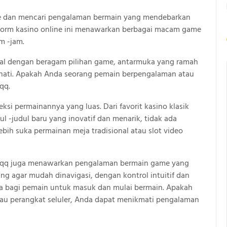
ne dan mencari pengalaman bermain yang mendebarkan
latform kasino online ini menawarkan berbagai macam game
m -jam.
nal dengan beragam pilihan game, antarmuka yang ramah
hati. Apakah Anda seorang pemain berpengalaman atau
qq.
eksi permainannya yang luas. Dari favorit kasino klasik
dul -judul baru yang inovatif dan menarik, tidak ada
ebih suka permainan meja tradisional atau slot video
tuqq juga menawarkan pengalaman bermain game yang
ng agar mudah dinavigasi, dengan kontrol intuitif dan
na bagi pemain untuk masuk dan mulai bermain. Apakah
au perangkat seluler, Anda dapat menikmati pengalaman