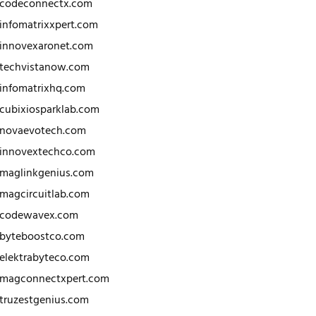
codeconnectx.com
infomatrixxpert.com
innovexaronet.com
techvistanow.com
infomatrixhq.com
cubixiosparklab.com
novaevotech.com
innovextechco.com
maglinkgenius.com
magcircuitlab.com
codewavex.com
byteboostco.com
elektrabyteco.com
magconnectxpert.com
truzestgenius.com