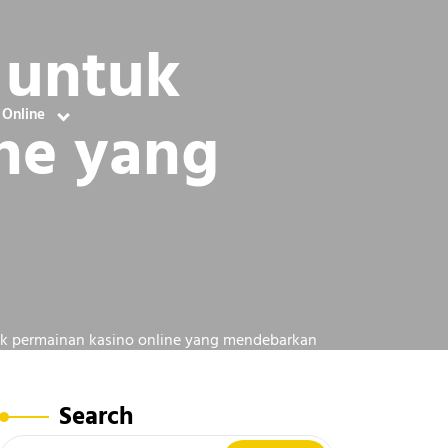
 untuk
 Online
ne yang
uk permainan kasino online yang mendebarkan
Search