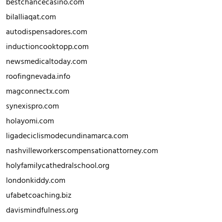
bestchancecasino.com
bilalliaqat.com
autodispensadores.com
inductioncooktopp.com
newsmedicaltoday.com
roofingnevada.info
magconnectx.com
synexispro.com
holayomi.com
ligadeciclismodecundinamarca.com
nashvilleworkerscompensationattorney.com
holyfamilycathedralschool.org
londonkiddy.com
ufabetcoaching.biz
davismindfulness.org