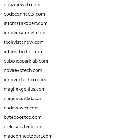
digizineweb.com
codeconnectx.com
infomatrixxpert.com
innovexaronet.com
techvistanow.com
infomatrixhq.com
cubixiosparklab.com
novaevotech.com
innovextechco.com
maglinkgenius.com
magcircuitlab.com
codewavex.com
byteboostco.com
elektrabyteco.com
magconnectxpert.com