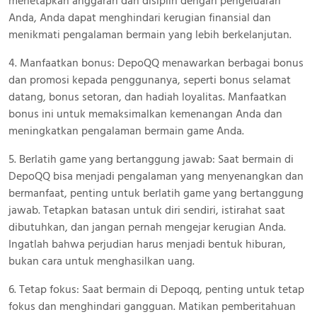
menetapkan anggaran dan disiplin dengan pengeluaran
Anda, Anda dapat menghindari kerugian finansial dan
menikmati pengalaman bermain yang lebih berkelanjutan.
4. Manfaatkan bonus: DepoQQ menawarkan berbagai bonus
dan promosi kepada penggunanya, seperti bonus selamat
datang, bonus setoran, dan hadiah loyalitas. Manfaatkan
bonus ini untuk memaksimalkan kemenangan Anda dan
meningkatkan pengalaman bermain game Anda.
5. Berlatih game yang bertanggung jawab: Saat bermain di
DepoQQ bisa menjadi pengalaman yang menyenangkan dan
bermanfaat, penting untuk berlatih game yang bertanggung
jawab. Tetapkan batasan untuk diri sendiri, istirahat saat
dibutuhkan, dan jangan pernah mengejar kerugian Anda.
Ingatlah bahwa perjudian harus menjadi bentuk hiburan,
bukan cara untuk menghasilkan uang.
6. Tetap fokus: Saat bermain di Depoqq, penting untuk tetap
fokus dan menghindari gangguan. Matikan pemberitahuan