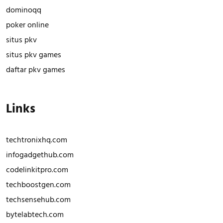
dominoqq
poker online
situs pkv
situs pkv games
daftar pkv games
Links
techtronixhq.com
infogadgethub.com
codelinkitpro.com
techboostgen.com
techsensehub.com
bytelabtech.com