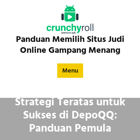
Skip
to
content
Panduan Memilih Situs Judi
Online Gampang Menang
Menu
Posted On May 13, 2025
Strategi Teratas untuk
Sukses di DepoQQ:
Panduan Pemula