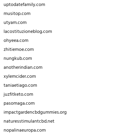
uptodatefamily.com
musitop.com
utyam.com
lacostituzioneblog.com
ohyeea.com
zhitiemoe.com
nungkub.com
anotherindian.com
xylemcider.com
taniaetiago.com
juzfitketo.com
pasomaga.com
impactgardencbdgummies.org
naturesstimulantcbd.net
nopalinaeuropa.com