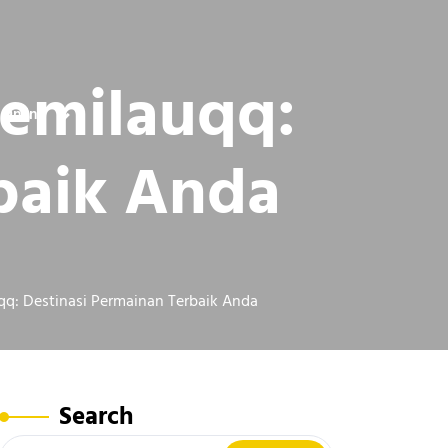
emilauqq:
 Online
baik Anda
: Destinasi Permainan Terbaik Anda
Search