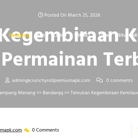
Posted On March 25, 2026
Kegembiraan K
e
Bandarqq
Slot
Casino
SBOBET
Togel
Situs Judi
i Permainan Ter
admin@crunchyrollpremiumapk.com
0 comments
 Gampang Menang
>>
Bandarqq
>> Temukan Kegembiraan Kemilauqq
umapk.com
0 Comments
admin@crunchyrollpremiumapk.com