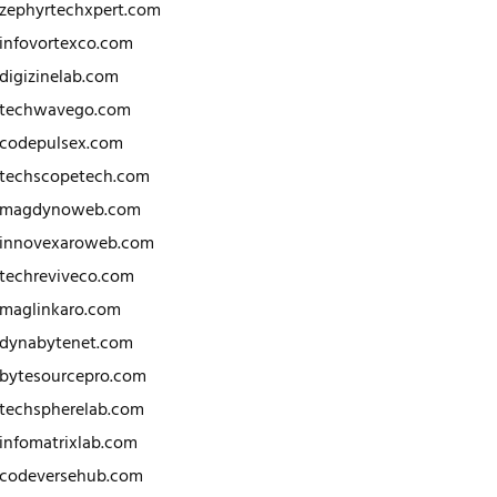
zephyrtechxpert.com
infovortexco.com
digizinelab.com
techwavego.com
codepulsex.com
techscopetech.com
magdynoweb.com
innovexaroweb.com
techreviveco.com
maglinkaro.com
dynabytenet.com
bytesourcepro.com
techspherelab.com
infomatrixlab.com
codeversehub.com