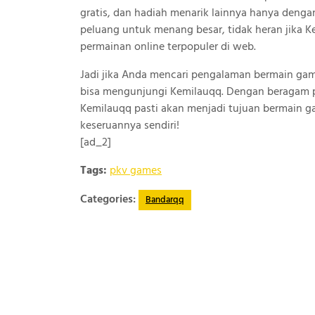
gratis, dan hadiah menarik lainnya hanya den
peluang untuk menang besar, tidak heran jika K
permainan online terpopuler di web.
Jadi jika Anda mencari pengalaman bermain g
bisa mengunjungi Kemilauqq. Dengan beragam pi
Kemilauqq pasti akan menjadi tujuan bermain g
keseruannya sendiri!
[ad_2]
Tags:
pkv games
Categories:
Bandarqq