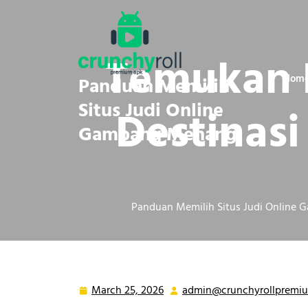
Skip
to
content
Temukan 
Hom
Panduan Memilih
Situs Judi Online
Destinas
Gampang Menang
Panduan Memilih Situs Judi Online
March 25, 2026
admin@crunchyrollpremi
March
25,