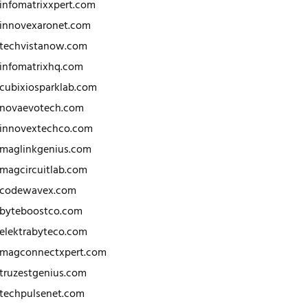
infomatrixxpert.com
innovexaronet.com
techvistanow.com
infomatrixhq.com
cubixiosparklab.com
novaevotech.com
innovextechco.com
maglinkgenius.com
magcircuitlab.com
codewavex.com
byteboostco.com
elektrabyteco.com
magconnectxpert.com
truzestgenius.com
techpulsenet.com