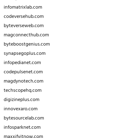
infomatrixlab.com
codeversehub.com
byteverseweb.com
magconnecthub.com
byteboostgenius.com
synapsegoplus.com
infopedianet.com
codepulsenet.com
magdynotech.com
techscopehq.com
digizineplus.com
innovexaro.com
bytesourcelab.com
infosparknet.com
maxxifyitnow.com