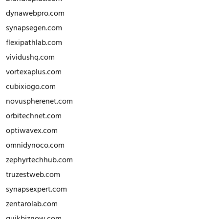
dynawebpro.com
synapsegen.com
flexipathlab.com
vividushq.com
vortexaplus.com
cubixiogo.com
novuspherenet.com
orbitechnet.com
optiwavex.com
omnidynoco.com
zephyrtechhub.com
truzestweb.com
synapsexpert.com
zentarolab.com
quikbiznow.com