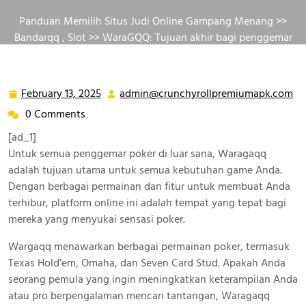
Panduan Memilih Situs Judi Online Gampang Menang
>>
Bandarqq
,
Slot
>> WaraGQQ: Tujuan akhir bagi penggemar
poker
February 13, 2025
admin@crunchyrollpremiumapk.com
February
ad
13,
0 Comments
2025
[ad_1]
Untuk semua penggemar poker di luar sana, Waragaqq
adalah tujuan utama untuk semua kebutuhan game Anda.
Dengan berbagai permainan dan fitur untuk membuat Anda
terhibur, platform online ini adalah tempat yang tepat bagi
mereka yang menyukai sensasi poker.
Wargaqq menawarkan berbagai permainan poker, termasuk
Texas Hold’em, Omaha, dan Seven Card Stud. Apakah Anda
seorang pemula yang ingin meningkatkan keterampilan Anda
atau pro berpengalaman mencari tantangan, Waragaqq