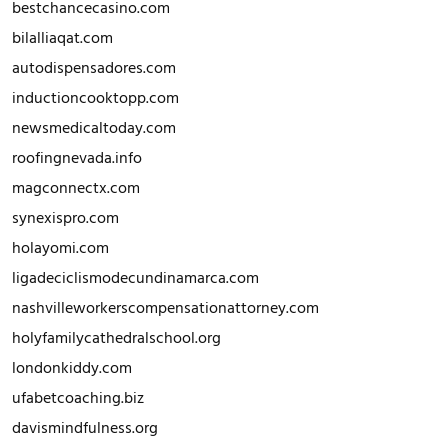
bestchancecasino.com
bilalliaqat.com
autodispensadores.com
inductioncooktopp.com
newsmedicaltoday.com
roofingnevada.info
magconnectx.com
synexispro.com
holayomi.com
ligadeciclismodecundinamarca.com
nashvilleworkerscompensationattorney.com
holyfamilycathedralschool.org
londonkiddy.com
ufabetcoaching.biz
davismindfulness.org