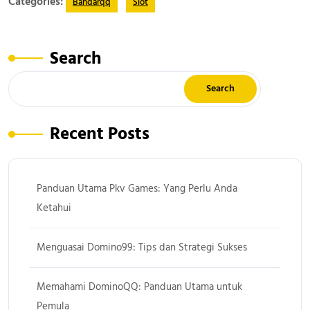
Categories:
Bandarqq
Slot
Search
Search
Recent Posts
Panduan Utama Pkv Games: Yang Perlu Anda
Ketahui
Menguasai Domino99: Tips dan Strategi Sukses
Memahami DominoQQ: Panduan Utama untuk
Pemula