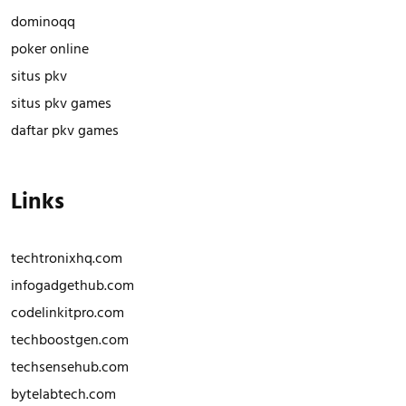
dominoqq
poker online
situs pkv
situs pkv games
daftar pkv games
Links
techtronixhq.com
infogadgethub.com
codelinkitpro.com
techboostgen.com
techsensehub.com
bytelabtech.com