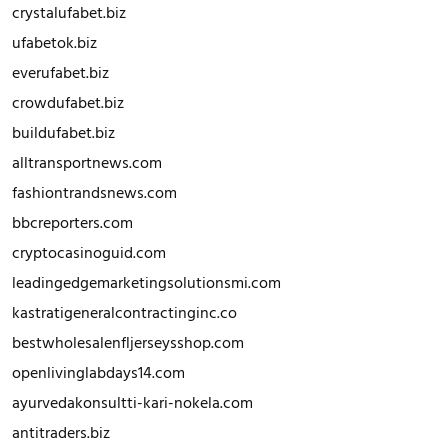
crystalufabet.biz
ufabetok.biz
everufabet.biz
crowdufabet.biz
buildufabet.biz
alltransportnews.com
fashiontrandsnews.com
bbcreporters.com
cryptocasinoguid.com
leadingedgemarketingsolutionsmi.com
kastratigeneralcontractinginc.co
bestwholesalenfljerseysshop.com
openlivinglabdays14.com
ayurvedakonsultti-kari-nokela.com
antitraders.biz