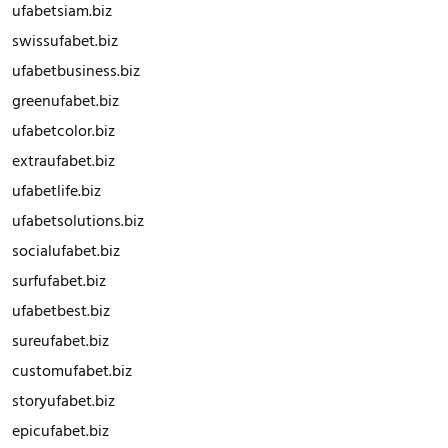
ufabetsiam.biz
swissufabet.biz
ufabetbusiness.biz
greenufabet.biz
ufabetcolor.biz
extraufabet.biz
ufabetlife.biz
ufabetsolutions.biz
socialufabet.biz
surfufabet.biz
ufabetbest.biz
sureufabet.biz
customufabet.biz
storyufabet.biz
epicufabet.biz