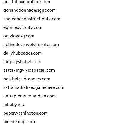
healthhavenrobbie.com
donanddonnadesigns.com
eagleoneconstructiontx.com
equiflexvitality.com
onlylovesg.com
activedesenvolvimento.com
dailyhubpages.com
idnplaysbobet.com
sattakingvikidadacall.com
bestbolaslotgames.com
sattamatkafixedgamehere.com
entrepreneurguardian.com
hibaby.info
paperwashington.com
weedemup.com