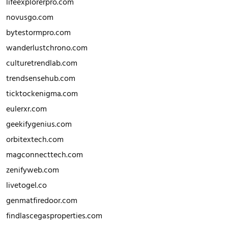
lifeexplorerpro.com
novusgo.com
bytestormpro.com
wanderlustchrono.com
culturetrendlab.com
trendsensehub.com
ticktockenigma.com
eulerxr.com
geekifygenius.com
orbitextech.com
magconnecttech.com
zenifyweb.com
livetogel.co
genmatfiredoor.com
findlascegasproperties.com