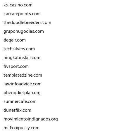
ks-casino.com
carcarepoints.com
thedoodlebreeders.com
grupohugodias.com
deqair.com
techsilvers.com
ningkatinskill.com
fivsport.com
templatedzine.com
lawinfoadvice.com
phenqdietplan.org
sumnercafe.com
dunetflix.com
movimientoindignados.org
milfxxxpussy.com