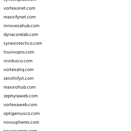
vortexonet.com
maxxifynet.com
innovexahub.com
dynacorelab.com
synexistechco.com
truvivopro.com
vividusco.com
vortexahq.com
zenithifyit.com
maxxiohub.com
zephyraweb.com
vortexaweb.com
optigeniusco.com
novuspherex.com
novaevopro.com