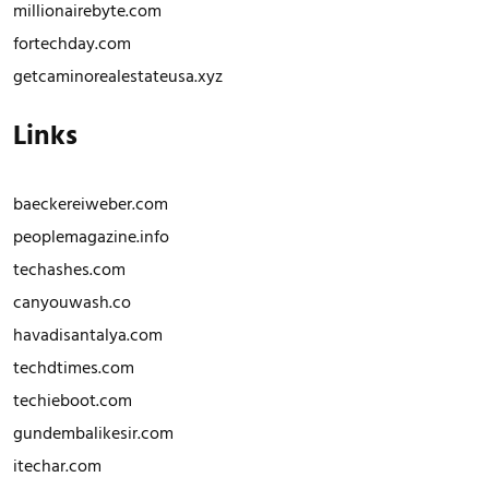
millionairebyte.com
fortechday.com
getcaminorealestateusa.xyz
Links
baeckereiweber.com
peoplemagazine.info
techashes.com
canyouwash.co
havadisantalya.com
techdtimes.com
techieboot.com
gundembalikesir.com
itechar.com