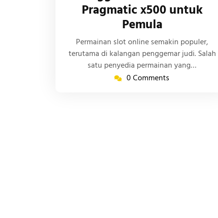
Pragmatic x500 untuk
Pemula
Permainan slot online semakin populer,
terutama di kalangan penggemar judi. Salah
satu penyedia permainan yang…
0 Comments