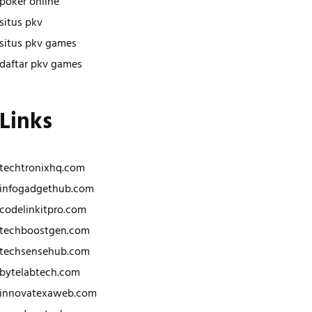
poker online
situs pkv
situs pkv games
daftar pkv games
Links
techtronixhq.com
infogadgethub.com
codelinkitpro.com
techboostgen.com
techsensehub.com
bytelabtech.com
innovatexaweb.com