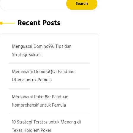
Search
Recent Posts
Menguasai Domino99: Tips dan
Strategi Sukses
Memahami DominoQQ: Panduan
Utama untuk Pemula
Memahami Poker88: Panduan
Komprehensif untuk Pemula
10 Strategi Teratas untuk Menang di
Texas Hold’em Poker