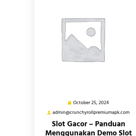
October 25, 2024
October
25,
admin@crunchyrollpremiumapk.com
ad
2024
Slot Gacor – Panduan
Menggunakan Demo Slot