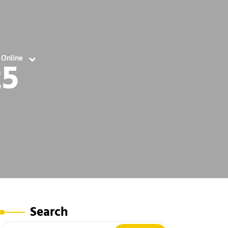
 Online
25
Search