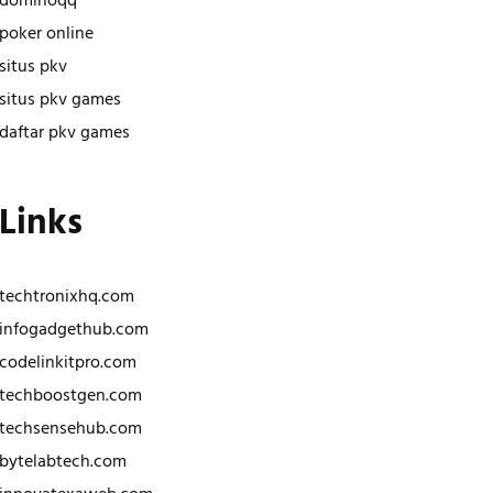
dominoqq
poker online
situs pkv
situs pkv games
daftar pkv games
Links
techtronixhq.com
infogadgethub.com
codelinkitpro.com
techboostgen.com
techsensehub.com
bytelabtech.com