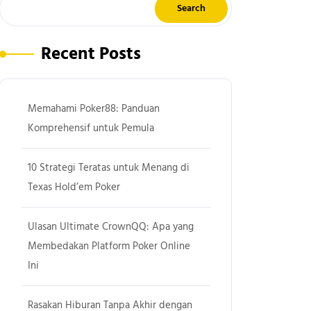
Search
Recent Posts
Memahami Poker88: Panduan
Komprehensif untuk Pemula
10 Strategi Teratas untuk Menang di
Texas Hold’em Poker
Ulasan Ultimate CrownQQ: Apa yang
Membedakan Platform Poker Online
chyrollpremiumapk.com
Ini
Rasakan Hiburan Tanpa Akhir dengan