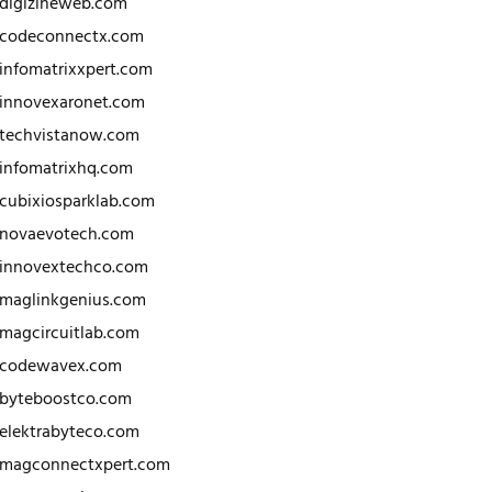
digizineweb.com
codeconnectx.com
infomatrixxpert.com
innovexaronet.com
techvistanow.com
infomatrixhq.com
cubixiosparklab.com
novaevotech.com
innovextechco.com
maglinkgenius.com
magcircuitlab.com
codewavex.com
byteboostco.com
elektrabyteco.com
magconnectxpert.com