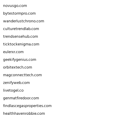
novusgo.com
bytestormpro.com
wanderlustchrono.com
culturetrendlab.com
trendsensehub.com
ticktockenigma.com
eulerxr.com
geekifygenius.com
orbitextech.com
magconnecttech.com
zenifyweb.com
livetogel.co
genmatfiredoor.com
findlascegasproperties.com
healthhavenrobbie.com