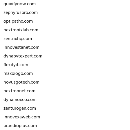
quixifynow.com
zephyruspro.com
optipathx.com
nextronixlab.com
zentrixhq.com
innovestanet.com
dynabytexpert.com
flexifyit.com
maxxiogo.com
novusgotech.com
nextronnet.com
dynamoxco.com
zenturogen.com
innovexaweb.com
brandioplus.com