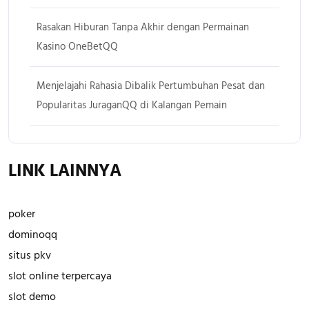
Rasakan Hiburan Tanpa Akhir dengan Permainan
Kasino OneBetQQ
Menjelajahi Rahasia Dibalik Pertumbuhan Pesat dan
Popularitas JuraganQQ di Kalangan Pemain
LINK LAINNYA
poker
dominoqq
situs pkv
slot online terpercaya
slot demo