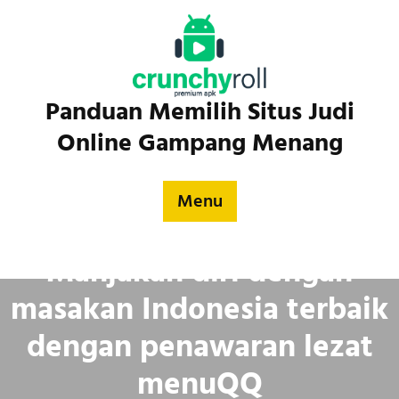
Skip
to
content
Panduan Memilih Situs Judi
Online Gampang Menang
Menu
Posted On March 13, 2025
Manjakan diri dengan
masakan Indonesia terbaik
dengan penawaran lezat
menuQQ