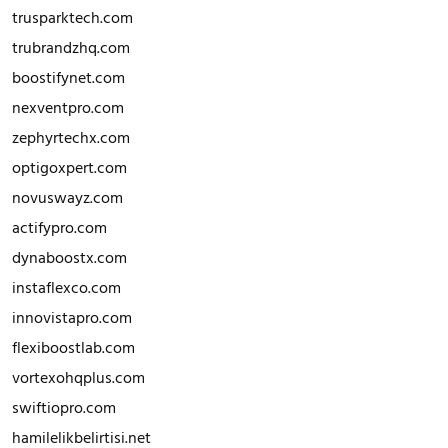
trusparktech.com
trubrandzhq.com
boostifynet.com
nexventpro.com
zephyrtechx.com
optigoxpert.com
novuswayz.com
actifypro.com
dynaboostx.com
instaflexco.com
innovistapro.com
flexiboostlab.com
vortexohqplus.com
swiftiopro.com
hamilelikbelirtisi.net