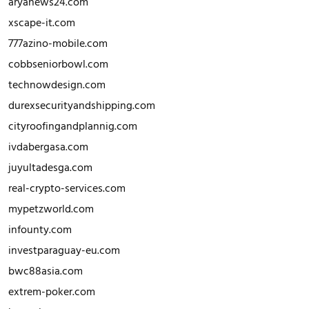
aryanews24.com
xscape-it.com
777azino-mobile.com
cobbseniorbowl.com
technowdesign.com
durexsecurityandshipping.com
cityroofingandplannig.com
ivdabergasa.com
juyultadesga.com
real-crypto-services.com
mypetzworld.com
infounty.com
investparaguay-eu.com
bwc88asia.com
extrem-poker.com