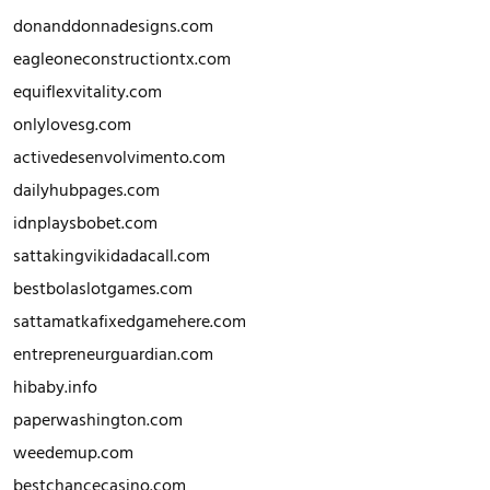
donanddonnadesigns.com
eagleoneconstructiontx.com
equiflexvitality.com
onlylovesg.com
activedesenvolvimento.com
dailyhubpages.com
idnplaysbobet.com
sattakingvikidadacall.com
bestbolaslotgames.com
sattamatkafixedgamehere.com
entrepreneurguardian.com
hibaby.info
paperwashington.com
weedemup.com
bestchancecasino.com