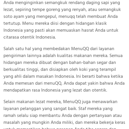
Anda menginginkan semangkuk rendang daging sapi yang
lezat, sepiring tempe goreng yang renyah, atau semangkuk
soto ayam yang mengepul, menuqq telah membuat Anda
tertutup. Menu mereka diisi dengan hidangan klasik
Indonesia yang pasti akan memuaskan hasrat Anda untuk
citarasa otentik Indonesia.
Salah satu hal yang membedakan MenuQQ dari layanan
pengiriman lainnya adalah kualitas makanan mereka. Semua
hidangan mereka dibuat dengan bahan-bahan segar dan
berkualitas tinggi, dan disiapkan oleh koki yang terampil
yang ahli dalam masakan Indonesia. Ini berarti bahwa ketika
Anda memesan dari menuQQ, Anda dapat yakin bahwa Anda
mendapatkan rasa Indonesia yang lezat dan otentik.
Selain makanan lezat mereka, MenuQQ juga menawarkan
layanan pelanggan yang sangat baik. Staf mereka yang
ramah selalu siap membantu Anda dengan pertanyaan atau
masalah yang mungkin Anda miliki, dan mereka bekerja keras