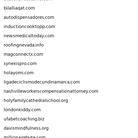
bilalliaqat.com
autodispensadores.com
inductioncooktopp.com
newsmedicaltoday.com
roofingnevada.info
magconnectx.com
synexispro.com
holayomi.com
ligadeciclismodecundinamarca.com
nashvilleworkerscompensationattorney.com
holyfamilycathedralschool.org
londonkiddy.com
ufabetcoaching.biz
davismindfulness.org
millionairebyte.com