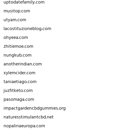
uptodatefamily.com
musitop.com
utyam.com
lacostituzioneblog.com
ohyeea.com
zhitiemoe.com
nungkub.com
anotherindian.com
xylemcider.com
taniaetiago.com
juzfitketo.com
pasomaga.com
impactgardencbdgummies.org
naturesstimulantcbd.net
nopalinaeuropa.com