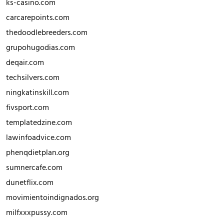
ks-casino.com
carcarepoints.com
thedoodlebreeders.com
grupohugodias.com
deqair.com
techsilvers.com
ningkatinskill.com
fivsport.com
templatedzine.com
lawinfoadvice.com
phenqdietplan.org
sumnercafe.com
dunetflix.com
movimientoindignados.org
milfxxxpussy.com