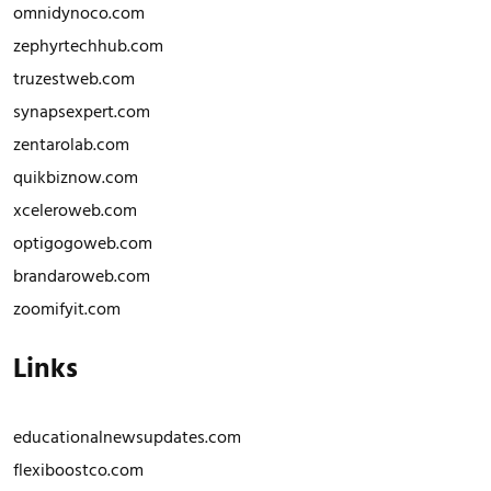
omnidynoco.com
zephyrtechhub.com
truzestweb.com
synapsexpert.com
zentarolab.com
quikbiznow.com
xceleroweb.com
optigogoweb.com
brandaroweb.com
zoomifyit.com
Links
educationalnewsupdates.com
flexiboostco.com