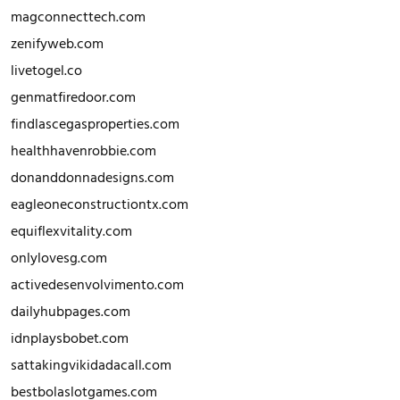
magconnecttech.com
zenifyweb.com
livetogel.co
genmatfiredoor.com
findlascegasproperties.com
healthhavenrobbie.com
donanddonnadesigns.com
eagleoneconstructiontx.com
equiflexvitality.com
onlylovesg.com
activedesenvolvimento.com
dailyhubpages.com
idnplaysbobet.com
sattakingvikidadacall.com
bestbolaslotgames.com