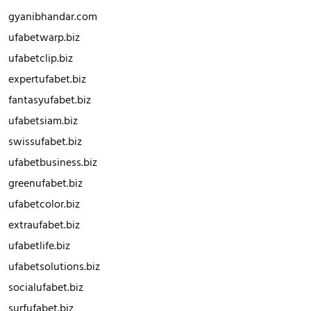
gyanibhandar.com
ufabetwarp.biz
ufabetclip.biz
expertufabet.biz
fantasyufabet.biz
ufabetsiam.biz
swissufabet.biz
ufabetbusiness.biz
greenufabet.biz
ufabetcolor.biz
extraufabet.biz
ufabetlife.biz
ufabetsolutions.biz
socialufabet.biz
surfufabet.biz