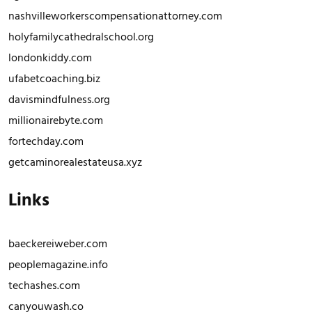
nashvilleworkerscompensationattorney.com
holyfamilycathedralschool.org
londonkiddy.com
ufabetcoaching.biz
davismindfulness.org
millionairebyte.com
fortechday.com
getcaminorealestateusa.xyz
Links
baeckereiweber.com
peoplemagazine.info
techashes.com
canyouwash.co