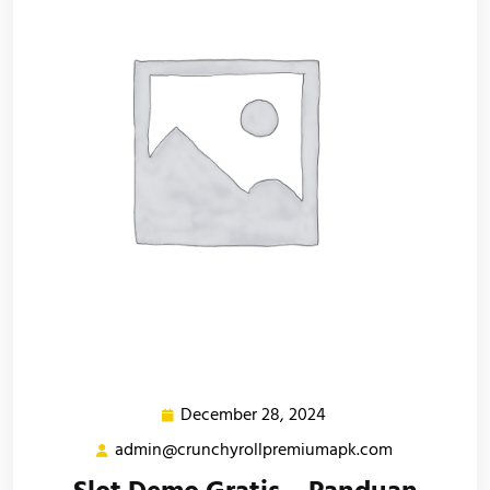
December 28, 2024
December
28,
admin@crunchyrollpremiumapk.com
admin@crun
2024