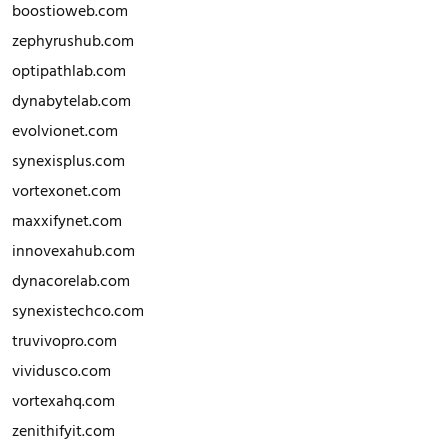
boostioweb.com
zephyrushub.com
optipathlab.com
dynabytelab.com
evolvionet.com
synexisplus.com
vortexonet.com
maxxifynet.com
innovexahub.com
dynacorelab.com
synexistechco.com
truvivopro.com
vividusco.com
vortexahq.com
zenithifyit.com