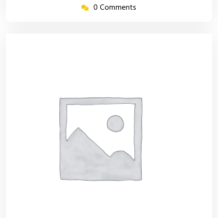
0 Comments