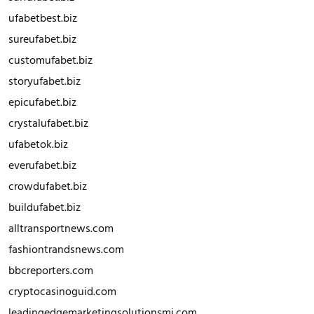
ufabetbest.biz
sureufabet.biz
customufabet.biz
storyufabet.biz
epicufabet.biz
crystalufabet.biz
ufabetok.biz
everufabet.biz
crowdufabet.biz
buildufabet.biz
alltransportnews.com
fashiontrandsnews.com
bbcreporters.com
cryptocasinoguid.com
leadingedgemarketingsolutionsmi.com